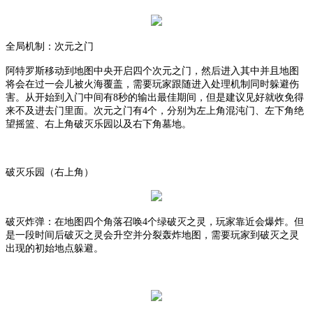
全局机制：次元之门
阿特罗斯移动到地图中央开启四个次元之门，然后进入其中并且地图
将会在过一会儿被火海覆盖，需要玩家跟随进入处理机制同时躲避伤
害。从开始到入门中间有
8秒的输出最佳期间，但是建议见好就收免得
来不及进去门里面。次元之门有4个，分别为左上角混沌门、左下角绝
望摇篮、右上角破灭乐园以及右下角墓地。
破灭乐园（右上角）
破灭炸弹：在地图四个角落召唤
4个绿破灭之灵，玩家靠近会爆炸。但
是一段时间后破灭之灵会升空并分裂轰炸地图，需要玩家到破灭之灵
出现的初始地点躲避。