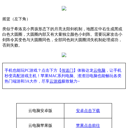
摇篮（左下角）
类似于希洛克小男孩形态下的月亮太阳剑机制，地图左中右生成黑或
白色大圆圈，大圆圈内部又有大量独立颜色小剑阵。需要玩家攻击小
剑阵令其变色与大圆圈同色，全部同色则大圆圈消失机制处理成功，
否则失败。
手机也能玩PC游戏？点击下方【
传送门
】
体验
达龙
云电脑
，让手机
秒变高配游戏主机
！苹果
MAC系列电脑、
渣渣旧电脑也能
畅玩各类
热门端游和3A大作，
尽享
云游戏
极致魅力~
云电脑安卓版
安卓点击下载
云电脑苹果版
苹果点击前往