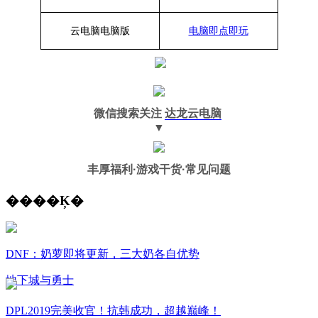
云电脑
电脑
版
电脑即点即玩
微信搜索关注
达龙云电脑
▼
丰厚福利
·游戏干货·常见问题
����Ķ�
DNF：奶萝即将更新，三大奶各自优势
地下城与勇士
DPL2019完美收官！抗韩成功，超越巅峰！