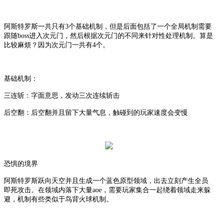
阿斯特罗斯一共只有
3个基础机制，但是后面包括了一个全局机制需要
跟随boss进入次元门，然后根据次元门的不同来针对性处理机制。算是
比较麻烦？因为次元门一共有4个。
基础机制：
三连斩：字面意思，发动三次连续斩击
后空翻：后空翻并且留下大量气息，触碰到的玩家速度会变慢
恐惧的境界
阿斯特罗斯跃向天空并且生成一个蓝色原型领域，出去立刻产生全员
即死攻击。在领域内落下大量
aoe，需要玩家集合一起绕着领域走来躲
避，机制有些类似于鸟背火球机制。