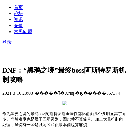
首页
论坛
资讯
充值
常见问题
登录
DNF：“黑鸦之境”最终boss阿斯特罗斯机
制攻略
2021-3-16 23:08
|
�����ߣ�Xrin
|
�Ķ�����857374
作为黑鸦之境的最终
boss阿斯特罗斯全属性都比前面几个要明显高了许
多。当然难度也是属于五星级别，因此并不算简单。加上大量机制的
处理，虽说有一些是以前的相似版本但也算麻烦。