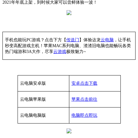
2021年年底上架，到时候大家可以尝鲜体验一波！
手机也能玩PC游戏？点击下方【
传送门
】
体验
达龙
云电脑
，让手机
秒变高配游戏主机
！苹果
MAC系列电脑、
渣渣旧电脑也能
畅玩各类
热门端游和3A大作，
尽享
云游戏
极致魅力~
云电脑安卓版
安卓点击下载
云电脑苹果版
苹果点击前往
云电脑
电脑
版
电脑即点即玩