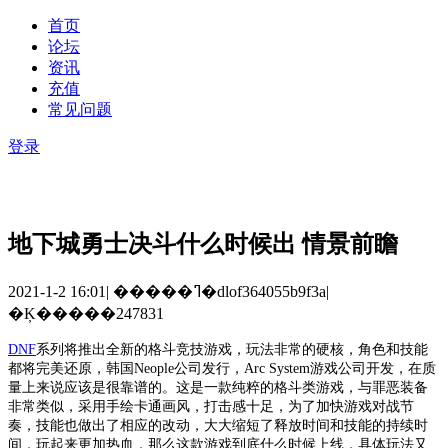
首页
论坛
资讯
充值
常见问题
登录
地下城勇士决斗什么时候出 情景前瞻
2021-1-2 16:01
|
�����ߣ�dlof364055b9f3a
|
�Ķ�����247831
DNF
系列将推出全新的格斗竞技游戏，玩法非常的硬核，角色和技能
都将完美还原，韩国Neople公司发行，Arc System游戏公司开发，在质
量上来说应该是很靠谱的。这是一款纯粹的格斗类游戏，与罪恶装备
非常类似，采用手绘卡通画风，打击感十足，为了加快游戏对战节
奏，技能也做出了相应的改动，大大缩短了释放时间和技能的持续时
间，玩起来更加热血，那么这款游戏到底什么时候上线，具体玩法又