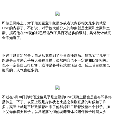
即使是网络上，对于旭旭宝宝印象最多或者说内容相关最多的就是
DNF的内容了。不如说，对于他大部分人的印象就是土豪和土豪和土
豪。据说他在dnf花的钱已经达到了几百万起步的级别，具体统计就完
全不知道了。
不过可以肯定的是，自从从龙珠到了斗鱼直播以后。旭旭宝宝几乎可
以说是三年来几乎每天都在直播，虽然内容也不一定是和
DNF相关。
也不一定是自己打DNF，或许是各种花式整活活动。反正节目效果也
挺高的，人气也挺多的。
不过在
6月30日的时候这位几乎是全勤的DNF顶流主播也是宣布即将停
播休息一下了。表面上说是身体状态比起之前刚直播的时候差了许
多，实际上就是三胎政策都出来了他和媳妇二胎都没整出个影子。加
上父母催着要孩子，以及老婆的催他调养身体和陪伴孩子时间太少，