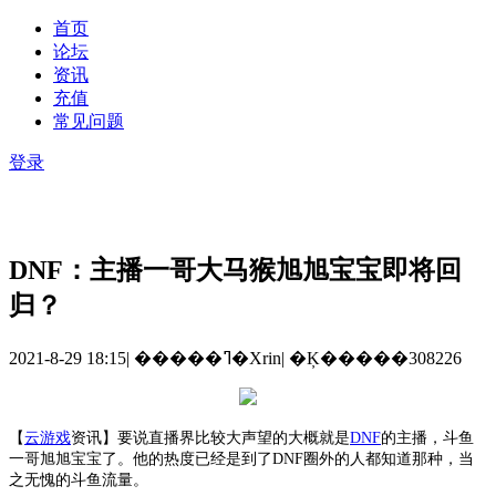
首页
论坛
资讯
充值
常见问题
登录
DNF：主播一哥大马猴旭旭宝宝即将回
归？
2021-8-29 18:15
|
�����ߣ�Xrin
|
�Ķ�����308226
【
云游戏
资讯
】
要说直播界比较大声望的大概就是
DNF
的主播，斗鱼
一哥旭旭宝宝了。他的热度已经是到了DNF圈外的人都知道那种，当
之无愧的斗鱼流量。