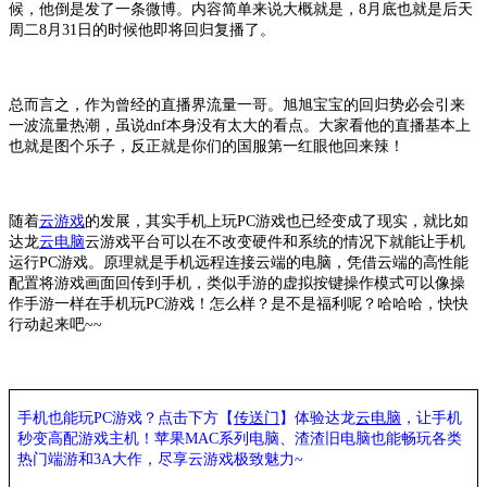
候，他倒是发了一条微博。内容简单来说大概就是，8月底也就是后天
周二8月31日的时候他即将回归复播了。
总而言之，作为曾经的直播界流量一哥。旭旭宝宝的回归势必会引来
一波流量热潮，虽说
dnf本身没有太大的看点。大家看他的直播基本上
也就是图个乐子，反正就是你们的国服第一红眼他回来辣！
随着
云游戏
的发展，其实手机上玩
PC游戏也已经变成了现实，就比如
达龙
云电脑
云游戏平台可以在不改变硬件和系统的情况下就能让手机
运行
PC游戏。原理就是手机远程连接云端的电脑，凭借云端的高性能
配置将游戏画面回传到手机，类似手游的虚拟按键操作模式可以像操
作手游一样在手机玩PC游戏！怎么样？是不是福利呢？哈哈哈，快快
行动起来吧~~
手机也能玩PC游戏？点击下方【
传送门
】
体验
达龙
云电脑
，让手机
秒变高配游戏主机
！苹果
MAC系列电脑、
渣渣旧电脑也能
畅玩各类
热门端游和3A大作，
尽享
云游戏极致魅力~