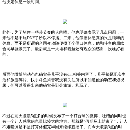
他决定休息一段时间。
此外，为了堵住一些带节奏的人的嘴。他也明确表示了几点问题，一
来他不是不玩
DNF了所以不停播。二来，他停播休息真的只是纯粹的
休息。而不是所谓的合同变动随便找了个借口休息，他和斗鱼的后续
合同早就谈完了。最后就是一大堆和粉丝还有观众的感谢，没啥好看
的。
后面他微博的动态也确实是几乎没有
dnf相关内容了，几乎都是现实生
活和旅游碎片。快手斗鱼抖音我没有关注所以不知道他的动态和短视
频，但可以看得出来他确实是到处旅游。和玩了。
不过在前天凌晨
5点多的时候发布了一个打台球的微博，吐槽的同时也
有一个让人感觉信息量比较大的地方。那就是“假期马上结束了”，让人
不难猜测是不是打算休假完毕回来继续直播了。而今天凌晨3点的时