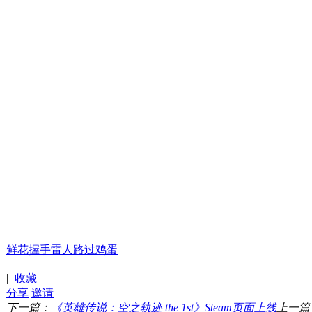
鲜花
握手
雷人
路过
鸡蛋
|
收藏
分享
邀请
下一篇：
《英雄传说：空之轨迹 the 1st》Steam页面上线
上一篇