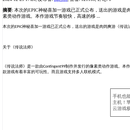
摘要
: 本次的EPIC神秘喜加一游戏已正式公布，送出的游戏是
素类动作游戏。本作游戏节奏较快，高速的移 ...
本次的
神秘喜加一游戏已正式公布，
送出的游戏是肉鸽爽游
《传说
EPIC
关于《传说法师》
《传说法师》是一款由
制作并发行的像素类动作游戏。本
Contingent99
款游戏有着丰富的可玩性。而且游戏支持多人联机模式。
手机也
主机
！
云游戏