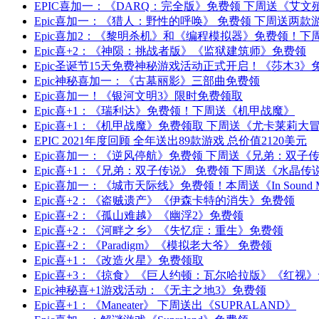
EPIC喜加一：《DARQ：完全版》免费领 下周送《艾文
Epic喜加一：《猎人：野性的呼唤》 免费领 下周送两款
Epic喜加2：《黎明杀机》和《编程模拟器》免费领！下周将
Epic喜+2：《神陨：挑战者版》《监狱建筑师》免费领
Epic圣诞节15天免费神秘游戏活动正式开启！《莎木3》免费
Epic神秘喜加一：《古墓丽影》三部曲免费领
Epic喜加一！《银河文明3》限时免费领取
Epic喜+1：《瑞利达》免费领！下周送《机甲战魔》
Epic喜+1：《机甲战魔》免费领取 下周送《尤卡莱莉大
EPIC 2021年度回顾 全年送出89款游戏 总价值2120美元
Epic喜加一：《逆风停航》免费领 下周送《兄弟：双子
Epic喜+1：《兄弟：双子传说》 免费领 下周送《水晶传
Epic喜加一：《城市天际线》免费领！本周送《In Sound M
Epic喜+2：《盗贼遗产》《伊森卡特的消失》免费领
Epic喜+2：《孤山难越》《幽浮2》免费领
Epic喜+2：《河畔之乡》《失忆症：重生》免费领
Epic喜+2：《Paradigm》《模拟老大爷》 免费领
Epic喜+1：《改造火星》免费领取
Epic喜+3：《掠食》《巨人约顿：瓦尔哈拉版》《红视》免费
Epic神秘喜+1游戏活动：《无主之地3》免费领
Epic喜+1：《Maneater》 下周送出《SUPRALAND》