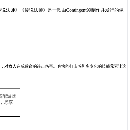
》《传说法师》是一款由Contingent99制作并发行的像
术，对敌人造成致命的连击伤害。爽快的打击感和多变化的技能元素让这
高配游戏
，
尽享