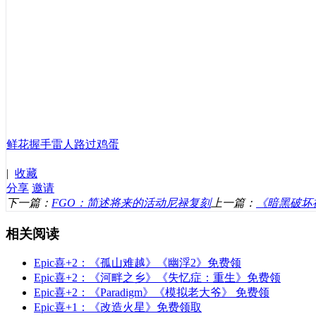
鲜花
握手
雷人
路过
鸡蛋
|
收藏
分享
邀请
下一篇：
FGO：简述将来的活动尼禄复刻
上一篇：
《暗黑破坏
相关阅读
Epic喜+2：《孤山难越》《幽浮2》免费领
Epic喜+2：《河畔之乡》《失忆症：重生》免费领
Epic喜+2：《Paradigm》《模拟老大爷》 免费领
Epic喜+1：《改造火星》免费领取