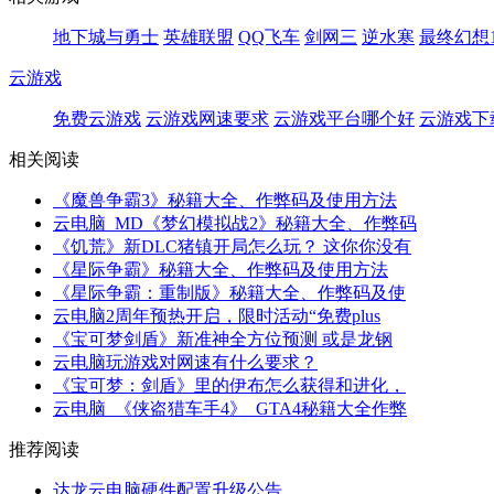
地下城与勇士
英雄联盟
QQ飞车
剑网三
逆水寒
最终幻想1
云游戏
免费云游戏
云游戏网速要求
云游戏平台哪个好
云游戏下
相关阅读
《魔兽争霸3》秘籍大全、作弊码及使用方法
云电脑_MD《梦幻模拟战2》秘籍大全、作弊码
《饥荒》新DLC猪镇开局怎么玩？ 这你你没有
《星际争霸》秘籍大全、作弊码及使用方法
《星际争霸：重制版》秘籍大全、作弊码及使
云电脑2周年预热开启，限时活动“免费plus
《宝可梦剑盾》新准神全方位预测 或是龙钢
云电脑玩游戏对网速有什么要求？
《宝可梦：剑盾》里的伊布怎么获得和进化，
云电脑_《侠盗猎车手4》_GTA4秘籍大全作弊
推荐阅读
达龙云电脑硬件配置升级公告