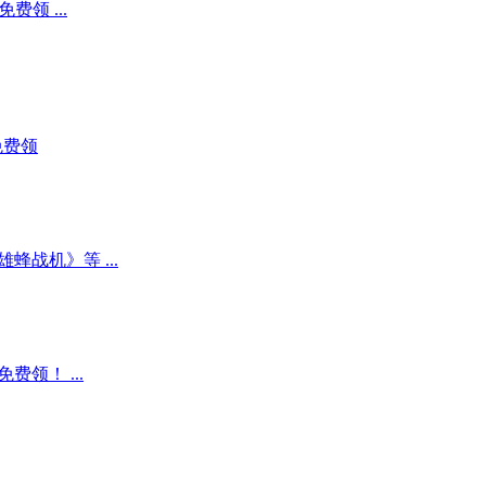
领 ...
》免费领
战机》等 ...
领！ ...