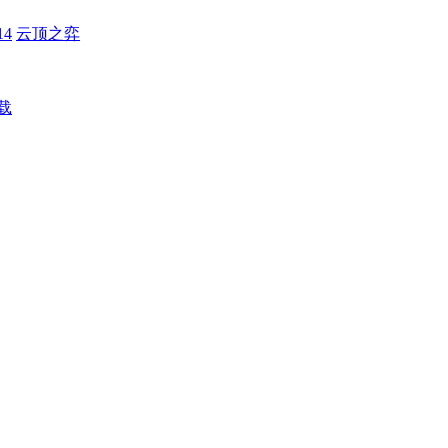
4
云顶之弈
载