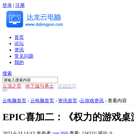
登录
|
注册
首页
论坛
资讯
常见问题
我的
搜索
云顶之弈
地下城与勇士
英雄联盟
云电脑首页
›
云电脑首页
›
资讯首页
›
云游戏资讯
›
查看内容
EPIC喜加二：《权力的游戏
2022-6-24 14:42
|
发布者:
ngc360
|
查看:
224331
|
评论: 0