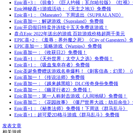
Epic喜+3：《掠食》《巨人约顿：瓦尔哈拉版》《红视》免费
Epic神秘喜+1游戏活动：《无主之地3》免费领
Epic喜+1：《Maneater》 下周送出《SUPRALAND》
Epic喜加一：解谜游戏《Supraland》免费领
Epic开启假日特卖并连续十五天免费送游戏！
盘点Epic 2022年送出的游戏 百款游戏价格超两千美元
EPIC喜+2：《羞辱：界外魔之死》《City of Gangsters
EPIC喜加一：策略游戏《Warpips》免费领
Epic喜加一：《收获日2》免费领！
Epic喜+1：《天外世界：太空人之选》免费领！
Epic喜+1：《吸血鬼幸存者》免费领
Epic圣诞免费赠送游戏名单爆料！《刺客信条：幻景》《雄蜂
Epic喜加一！《传说法师》免费领
Epic喜加一：《越来越黑暗》DLC传奇身份免费领
Epic喜加一：《幽灵行者2》免费领！
Epic喜加一：第一人称射击游戏《人间地狱》免费领！
Epic喜加二：《花园故事》《僵尸世界大战：劫后余生》免费
Epic喜+1：《秘奥法师》免费领！下周送《群马乱斗》
Epic喜+1：超可爱2D格斗游戏《群马乱斗》免费领
发表文章
相关游戏