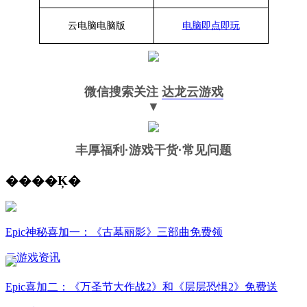
云电脑
电脑
版
电脑即点即玩
微信搜索关注
达龙云游戏
▼
丰厚福利
·游戏干货·常见问题
����Ķ�
Epic神秘喜加一：《古墓丽影》三部曲免费领
云游戏资讯
Epic喜加二：《万圣节大作战2》和《层层恐惧2》免费送