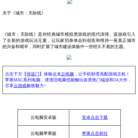
关于《城市：天际线》
《城市：天际线》是对经典城市模拟类游戏的现代演绎。该游戏引入
了全新的游戏玩法元素，让玩家切身体会到创造和维持一座真正城市
的兴奋和艰辛，同时扩展了城市建设体验中一些经久不衰的主题。
点击下方【
传送门
】
体验
达龙
云电脑
，让手机秒变高配游戏主机
！
苹果
MAC系列电脑、
渣渣旧电脑也能
畅玩各类热门端游和
3A大作，
尽享
云游戏
极致魅力
~
云电脑安卓版
安卓点击下载
云电脑苹果版
苹果点击前往