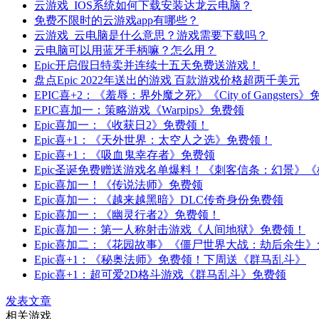
云游戏_IOS系统如何下载安装达龙云电脑？
免费不限时的云游戏app有哪些？
云游戏_云电脑是什么意思？游戏需要下载吗？
云电脑可以用蓝牙手柄嘛？怎么用？
Epic开启假日特卖并连续十五天免费送游戏！
盘点Epic 2022年送出的游戏 百款游戏价格超两千美元
EPIC喜+2：《羞辱：界外魔之死》《City of Gangsters
EPIC喜加一：策略游戏《Warpips》免费领
Epic喜加一：《收获日2》免费领！
Epic喜+1：《天外世界：太空人之选》免费领！
Epic喜+1：《吸血鬼幸存者》免费领
Epic圣诞免费赠送游戏名单爆料！《刺客信条：幻景》《雄蜂
Epic喜加一！《传说法师》免费领
Epic喜加一：《越来越黑暗》DLC传奇身份免费领
Epic喜加一：《幽灵行者2》免费领！
Epic喜加一：第一人称射击游戏《人间地狱》免费领！
Epic喜加二：《花园故事》《僵尸世界大战：劫后余生》免费
Epic喜+1：《秘奥法师》免费领！下周送《群马乱斗》
Epic喜+1：超可爱2D格斗游戏《群马乱斗》免费领
发表文章
相关游戏