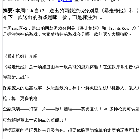
摘要
: 本周Epic喜+2，送出的两款游戏分别是《暴走枪姬》和《S
布下一款送出的游戏是哪一款，而是标注为 ...
本周
喜
，
送出的两款游戏分别是
《暴走枪姬》
和
《
》
Epic
+2
Saints Row IV
是标注为神秘游戏，大家猜猜神秘游戏会是哪一款的呢？大胆猜哟
~
《暴走枪姬》
介绍
《
暴走枪姬
》是一场如过山车一般高能的游戏体验！在这款弹幕射击地
弹幕射击战斗
探索庞大的迷宫地牢，从恶魔般的古神手中解救巨型机甲机器人。敌人
枪，枪，更多的枪
全副武装
——扫荡一片——惨烈牺牲——英勇复仇！
多种枪支可供
40
可分解屏幕上一切物品的超能力！
根据玩家的游玩风格来升级角色。想要体验更为简单的难度的玩家可以