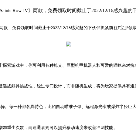
aints Row IV》两款，免费领取时间截止于2022/12/1
两款，免费领取时间截止于
感兴趣的下伙伴抓紧前往
宝那领
2022/12/16
E
牢探索游戏中，你可利用各种枪支、巨型机甲机器人和可爱的猫咪来对抗
遭遇战颇具挑战性，经过专门设计，而非随机生成，将为玩家提供具有难
选择。每一种都各具特色，比如自动瞄准子弹、远程激光束或爆炸半径巨
增加重生次数，而速通者则可以提升移动速度来改善冲刺技能。