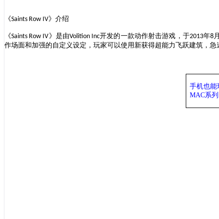
《
》介绍
Saints Row IV
《
》是由
开发的一款动作射击游戏，于
年
Saints Row IV
Volition Inc
2013
8
作场面和加强的自定义设定，玩家可以使用新获得超能力飞跃建筑，急
手机也能
MAC系