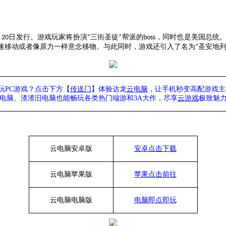
月
日发行。游戏玩家将扮演
三街圣徒
帮派的
，同时也是美国总统
20
“
”
boss
速移动或者像原力一样意念移物。与此同时，游戏还引入了名为
圣安地
“
玩
PC游戏？点击下方【
传送门
】
体验
达龙
云电脑
，让手机秒变高配游戏主
列电脑、
渣渣旧电脑也能
畅玩各类热门端游和
3A大作，
尽享
云游戏
极致魅
云电脑安卓版
安卓点击下载
云电脑苹果版
苹果点击前往
云电脑
电脑
版
电脑即点即玩