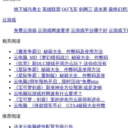
地下城与勇士
英雄联盟
QQ飞车
剑网三
逆水寒
最终幻想1
云游戏
免费云游戏
云游戏网速要求
云游戏平台哪个好
云游戏下
相关阅读
《魔兽争霸3》秘籍大全、作弊码及使用方法
云电脑_MD《梦幻模拟战2》秘籍大全、作弊码
《饥荒》新DLC猪镇开局怎么玩？ 这你你没有
《星际争霸》秘籍大全、作弊码及使用方法
《星际争霸：重制版》秘籍大全、作弊码及使
云电脑2周年预热开启，限时活动“免费plus
《宝可梦剑盾》新准神全方位预测 或是龙钢
云电脑玩游戏对网速有什么要求？
《宝可梦：剑盾》里的伊布怎么获得和进化，
云电脑_《侠盗猎车手4》_GTA4秘籍大全作弊
推荐阅读
达龙云电脑硬件配置升级公告