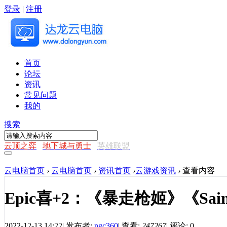
登录
|
注册
首页
论坛
资讯
常见问题
我的
搜索
云顶之弈
地下城与勇士
英雄联盟
云电脑首页
›
云电脑首页
›
资讯首页
›
云游戏资讯
›
查看内容
Epic喜+2：《暴走枪姬》《Sain
2022-12-13 14:22
|
发布者:
ngc360
|
查看:
247267
|
评论: 0