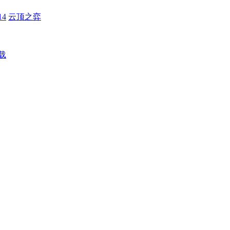
4
云顶之弈
载