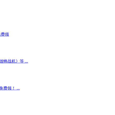
》免费领
战机》等 ...
领！ ...