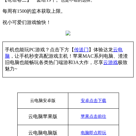
也是不错的选择。
每周有1500的监本获取上限。
祝小可爱们游戏愉快！
手机也能玩
PC游戏？点击下方【
传送门
】
体验
达龙
云电
脑
，让手机秒变高配游戏主机
！苹果
MAC系列电脑、
渣渣
旧电脑也能
畅玩各类热门端游和
3A大作，
尽享
云游戏
极致
魅力
~
云电脑安卓版
安卓点击下载
云电脑苹果版
苹果点击前往
云电脑
电脑
版
电脑即点即玩