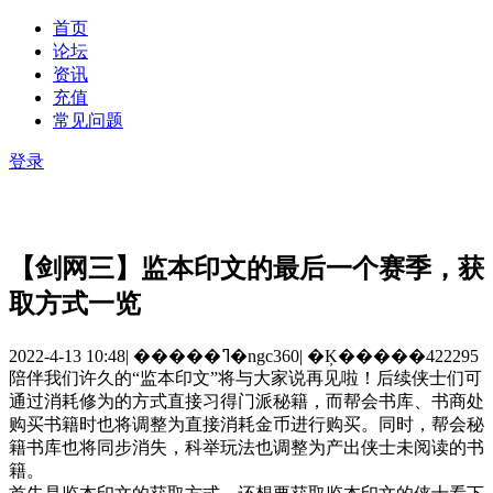
首页
论坛
资讯
充值
常见问题
登录
【剑网三】监本印文的最后一个赛季，获
取方式一览
2022-4-13 10:48
|
�����ߣ�ngc360
|
�Ķ�����422295
陪伴我们许久的“监本印文”将与大家说再见啦！后续侠士们可
通过消耗修为的方式直接习得门派秘籍，而帮会书库、书商处
购买书籍时也将调整为直接消耗金币进行购买。同时，帮会秘
籍书库也将同步消失，科举玩法也调整为产出侠士未阅读的书
籍。