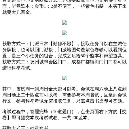
首先是监本印文的获取方式，还想要获取监本印文的侠士看下
面，毕竟监本：金币1：2是不便宜，一些紫色书籍一本买下来
就要大几百金。
获取方式一：门派日常【勤修不辍】，接取任务可以在主城任
务牌接，也可以回门派接，门派地图勾选紫色卷轴可以看到位
置，是三个小任务的组合，完成之后给50个监本和声望道具。
获取方式二：扬州城帮会区门口、成都广都镇衙门门口都可以
进行科举考试。
其中，省试周一到周日全天都可以考。会试在周六晚上八点到
周日晚上二十四点前可以考，需要参与本周省试，且拿到会试
行文。参与科举考试无需接取任务，只需点击书桌即可答题。
考试过程中，答题完毕（10道题目），点击页面右下方的【交
卷】即可提交本次考试试卷。一共200监本。
获取方式三：抄录套书