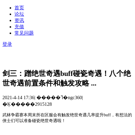
首页
论坛
资讯
充值
常见问题
登录
剑三：蹭绝世奇遇buff碰瓷奇遇！八个绝
世奇遇前置条件和触发攻略 ...
2021-4-14 17:36
|
�����ߣ�ngc360
|
�Ķ�����2915128
武林争霸赛本周末所在区服会有触发绝世奇遇几率提升
buff，有想法的
侠士们可以准备碰瓷绝世奇遇啦！