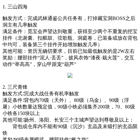
1.
三山四海
触发方式：完成武林通鉴公共任务有，打掉藏宝洞
BOSS之后
洞主有几率触发
满足条件：觅宝会声望达到敬重，获得至少两个不重复的挖宝
挂件（北谢囊、扣舷鼓、弦歌瓶、洞庭卷，已装备或放在背包
中均可，装备第三个挂件开始增加触发几率）
其他可能：资历无确切要求，目前已知最低触发的是
2W左右
奖励：腰部挂件
“泥人·丢丢”，披风衣饰“漆夜·栽火莲”，交互
动作“举高高”，穿山甲跟宠“葫芦”
2.
三尺青锋
触发方式
∶完成大战任务有机率触发
满足条件
∶背包内70级（天外）、80级（乌金）、90级（浮
屠）小铁数量达预定值，90级小铁必须集齐200块，70、80级
小铁各150块以上
其他可能
∶扬州、洛阳、长安三个主城声望达到尊敬及以上；
背包或仓库内不能有
90级（沉沙）玄晶及未锻打的玄晶陨
铁
奖励
∶90级专属橙武，腰部挂件“枫之华”