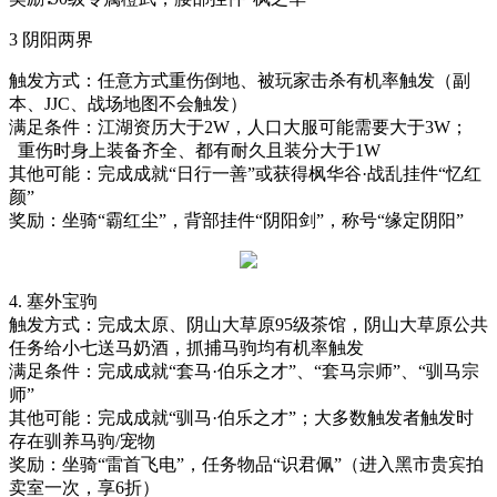
3
阴阳两界
触发方式：任意方式重伤倒地、被玩家击杀有机率触发（副
本、
JJC、战场地图不会触发）
满足条件：江湖资历大于
2W，人口大服可能需要大于3W；
重伤时身上装备齐全、都有耐久且装分大于1W
其他可能：完成成就
“日行一善”或获得枫华谷·战乱挂件“忆红
颜”
奖励：坐骑
“霸红尘”，背部挂件“阴阳剑”，称号“缘定阴阳”
4.
塞外宝驹
触发方式：完成太原、阴山大草原
95级茶馆，阴山大草原公共
任务给小七送马奶酒，抓捕马驹均有机率触发
满足条件：完成成就
“套马·伯乐之才”、“套马宗师”、“驯马宗
师”
其他可能：完成成就
“驯马·伯乐之才”；大多数触发者触发时
存在驯养马驹/宠物
奖励：坐骑
“雷首飞电”，任务物品“识君佩”（进入黑市贵宾拍
卖室一次，享6折）