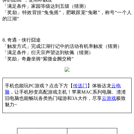
「满足条件」家园等级达到五级（猜测）
「奖励」特效背挂
“兔兔摇”，肥啾跟宠“兔啾”，称号“一个人
的江湖”
8.
奇遇・侠行囧途
「触发方式」完成江湖行记中的活动有机率触发（猜测）
「满足条件」衍天宗声望达到钦佩（猜测）
「奖励」奇趣坐骑
“紫微金阙交椅”
手机也能玩PC游戏？点击下方【
传送门
】
体验
达龙
云电
脑
，让手机秒变高配游戏主机
！苹果
MAC系列电脑、
渣渣
旧电脑也能
畅玩各类热门端游和3A大作，
尽享
云游戏
极致
魅力~