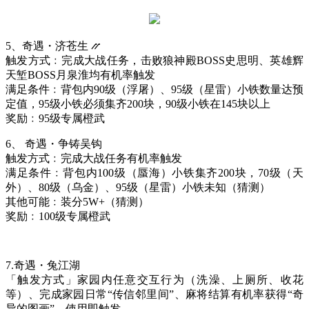
5、
奇遇・济苍生
⳼
触发方式﹕完成大战任务，击败狼神殿
BOSS史思明、英雄辉
天堑BOSS月泉淮均有机率触发
满足条件﹕背包内
90级（浮屠）、95级（星雷）小铁数量达预
定值，95级小铁必须集齐200块，90级小铁在145块以上
奖励﹕
95级专属橙武
6、
奇遇・争铸吴钩
触发方式﹕完成大战任务有机率触发
满足条件﹕背包内
100级（蜃海）小铁集齐200块，70级（天
外）、80级（乌金）、95级（星雷）小铁未知（猜测）
其他可能﹕装分
5W+（猜测）
奖励﹕
100级专属橙武
7.
奇遇・兔江湖
「触发方式」家园内任意交互行为（洗澡、上厕所、收花
等）、完成家园日常
“传信邻里间”、麻将结算有机率获得“奇
异的图画”，使用即触发