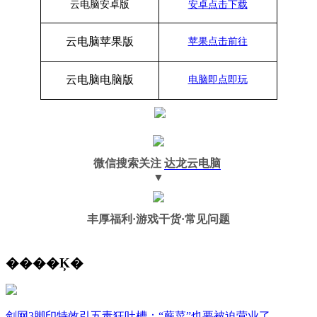
云电脑安卓版
安卓点击下载
云电脑苹果版
苹果点击前往
云电脑
电脑
版
电脑即点即玩
微信搜索关注
达龙云电脑
▼
丰厚福利
·游戏干货·常见问题
����Ķ�
剑网3脚印特效引五毒狂吐槽：“蕨菜”也要被迫营业了