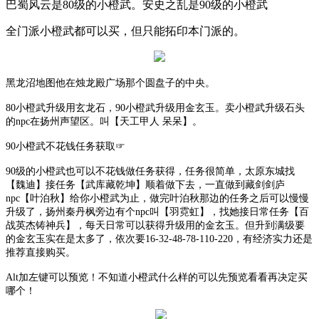
巴蜀风云是
80级的小橙武。安史之乱是90级的小橙武
全门派小橙武都可以买，但只能拓印本门派的。
黑龙沼地图他在烛龙殿广场那个圆盘子的中央。
80小橙武升级用玄龙石，90小橙武升级用金玄玉。卖小橙武升级石头
的npc在扬州声望区。叫【天工甲人 呆呆】。
90小橙武不花钱任务获取☞
90级的小橙武也可以不花钱做任务获得，任务很简单，太原东城找
【魏迪】接任务【武库藏乾坤】顺着做下去，一直做到藏剑剑庐
npc【叶泊秋】给你小橙武为止，做完叶泊秋那边的任务之后可以慢慢
升级了，扬州秦丹枫旁边有个npc叫【羽霓虹】，找她接日常任务【百
战英杰铸神兵】，每天日常可以获得升级用的金玄玉。但升到满级要
的金玄玉实在是太多了，依次要16-32-48-78-110-220，有经济实力还是
推荐直接购买。
Alt加左键可以预览！不知道小橙武什么样的可以先预览看看再决定买
哪个！