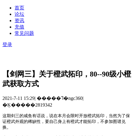
首页
论坛
资讯
充值
常见问题
登录
【剑网三】关于橙武拓印，80--90级小橙
武获取方式
2021-7-11 15:29
|
�����ߣ�ngc360
|
�Ķ�����2819342
这期剑三的咸鱼有话说，说在本月会限时开放橙武拓印，当然为了保
证橙武外观的稀缺性，要自己身上有橙武才能拓印，不参加图谱兑
换。