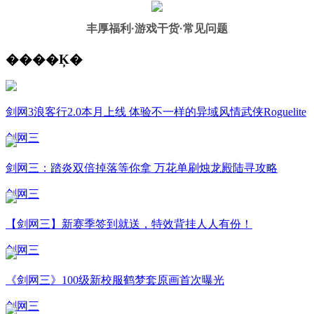
丰厚福利
·游戏干货·常见问题
����Ķ�
剑网3浪客行2.0本月上线 体验不一样的异域风情武侠Roguelite
剑网三
剑网三：踏炎双倍掉落等你拿 万花单刷烛龙殿陆寻攻略
剑网三
【剑网三】新赛季签到就送，特效背挂人人有份！
剑网三
《剑网三》100级新校服鹤梦套原画首次曝光
剑网三