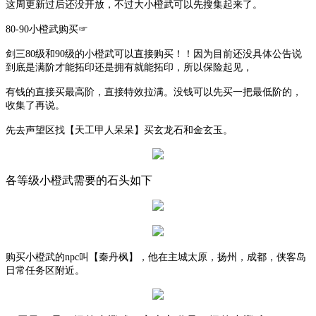
这周更新过后还没开放，不过大小橙武可以先搜集起来了。
80-90小橙武购买☞
剑三
80级和90级的小橙武可以直接购买！！因为目前还没具体公告说
到底是满阶才能拓印还是拥有就能拓印，所以保险起见，
有钱的直接买最高阶，直接特效拉满。没钱可以先买一把最低阶的，
收集了再说。
先去声望区找【天工甲人呆呆】买玄龙石和金玄玉。
各等级小橙武需要的石头如下
购买小橙武的
npc叫【秦丹枫】，他在主城太原，扬州，成都，侠客岛
日常任务区附近。