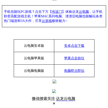
手机也能玩PC游戏？点击下方【
传送门
】
体验
达龙
云电脑
，让手机
秒变高配游戏主机
！苹果
MAC系列电脑、
渣渣旧电脑也能
畅玩各类
热门端游和3A大作，
尽享
云游戏
极致魅力~
云电脑安卓版
安卓点击下载
云电脑苹果版
苹果点击前往
云电脑
电脑
版
电脑即点即玩
微信搜索关注
达龙云电脑
▼