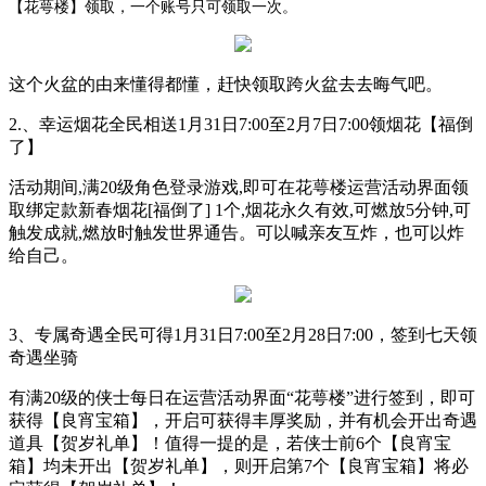
【花萼楼】领取，一个账号只可领取一
次。
这个火盆的由来懂得都懂，赶快领取跨火盆去去晦气吧。
2.、
幸运烟花全民相送
1月31日7:00至2月7日7:00
领烟花【福倒
了】
活动期间
,满20级角色登录游戏,即可在花萼楼运营活动界面领
取绑定款新春烟花[福倒了] 1个,烟花永久有效,可燃放5分钟,可
触发成就,燃放时触发世界通
告。
可以喊亲友互炸，也可以炸
给自己。
3、
专属奇遇全民可得
1月31日7:00至2月28日7:00，
签到七天领
奇遇坐骑
有满
20级的侠士每日在运营活动界面“花萼楼”进行签到，即可
获得【良宵宝箱】，开启可获得丰厚奖励，并有机会开出奇遇
道具【贺岁礼单】！值得一提的是，若侠士前6个【良宵宝
箱】均未开出【贺岁礼单】，则开启第7个【良宵宝箱】将必