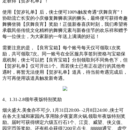
定获得【贺岁礼单】！
使用【贺岁礼单】后，侠士便可
100%触发奇遇“庆舞良宵”！
协助流亡长安的小庆修复舞狮表演的狮头，最终便可获得奇趣
舞狮坐骑【庆舞良宵】奖励！正值新春喜庆时刻，我们希望将
承载民俗传统文化精粹的舞狮元素与新春佳节的欢乐祥和赠予
每一位侠士，为大家新的一年送上满满的好运！
需要注意的是，【良宵宝箱】每个账号每天仅可领取
1次奖
励，共可领取7次。同一账号在全区服共享签到资格与宝箱保
底机制，侠士可以把【良宵宝箱】分别领取到不同角色下，但
【贺岁礼单】仅可开出1个。而若侠士已有正在进行的其他奇
遇时，将暂无法使用【贺岁礼单】道具，待当前奇遇完成后，
方可再使用该道具触发新奇遇。
4、1.31-2.8领年夜饭特别奖励
烟火盛大
.美食亦不可少, 1月31日20:00- -2月8日24:00 ,侠士可
在各大主城和家园内,享用除夕夜宴席火锅,领取年夜饭特别奖
励。届时可获得绑定六级五行石1个、江贡、威望、侠义值、
园宅币等奖励。还有机会获得7200元点卡、88888通宝、 虚空