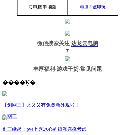
云电脑
电脑
版
电脑即点即玩
微信搜索关注
达龙云电脑
▼
丰厚福利
·游戏干货·常见问题
����Ķ�
【剑网三】又又又有免费新外观啦！！
剑网三
剑三缘起：pve七秀冰心的镇派选择考虑