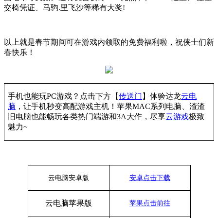
交椅凭证、马驹.里飞沙等稀有大奖!
以上就是春节期间可在游戏内领取的免费福利啦，祝侠士们新
春快乐！
手机也能玩
PC游戏？点击下方【
传送门
】
体验
达龙
云电
脑
，让手机秒变高配游戏主机
！苹果
MAC系列电脑、
渣渣
旧电脑也能
畅玩各类热门端游和
3A大作，
尽享
云游戏
极致
魅力
~
云电脑安卓版
安卓点击下载
云电脑苹果版
苹果点击前往