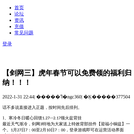
首页
论坛
资讯
充值
常见问题
登录
【剑网三】虎年春节可以免费领的福利归
纳！！！
2022-1-31 22:44
|
�����ߣ�ngc360
|
�Ķ�����377504
话不多说直接进入正题，按时间先后排列。
1、寒冷冬日暖心回馈
领火盆背挂
1.27---2.17
最近天气渐冷，剑网
特地为大家送上特效背部挂件【迎福小铜盆】一
3
个。
月
日
：
至
月
日
：
，登录游戏即可在运营活动界面
1
27
7
00
2
10
7
00