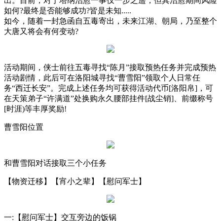
出。目前，对于塔纳治愈一事仅一步之遥，但其治愈期间风险
如何?最终是否能够成功?皆是未知.....
如今，随着一封急函自五毒寄出，未来江湖、朝局，乃至整个
大唐又将会有何变动?
活动期间，侠士前往五毒寻找“陈月”接取预热任务并完成预热
活动剧情，此后可在洛阳城寻找“曹雪阳”领取个人日常任
务“西迁长安”。完成上述任务均可获得活动代币[洛阳帛]，可
在天策弟子“许满道”处换购永久腰部挂件[战尘销]、前缀称号
[时涯)等丰厚奖励!
曹雪阳位置
和曹雪阳对话接取三个小任务
【物资迁移】【宵小之辈】【慰问军士】
一:【慰问军士】交互旁边的饭锅