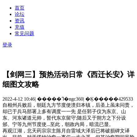
首页
论坛
资讯
充值
常见问题
登录
【剑网三】预热活动日常《西迁长安》详
细图文攻略
2022-4-12 10:46
|
�����ߣ�ngc360
|
�Ķ�����429533
自相州兵败后，朝廷九方节度使溃归本镇，后圣上虽未问责，
却已于兵马部署上多有调度一一先 是任郭子仪为东京、山
东、河东诸道元帅，暂代东京留守;随后又于朔方之下分设
邠、宁等九州节度使...至此，朝政内局，暗流已显。
再观江湖，北天药宗宗主陈月自雷域大泽后已将破损碑文译