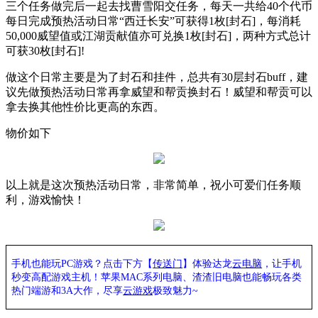
三个任务做完后一起去找曹雪阳交任务，每天一共给40个代币
每日完成预热活动日常“西迁长安”可获得1枚[封石]，每消耗
50,000威望值或江湖贡献值亦可兑换1枚[封石]，两种方式总计
可获30枚[封石]!
做这个日常主要是为了封石和挂件，总共有30层封石buff，建
议先做预热活动日常再拿威望和帮贡换封石！威望和帮贡可以
拿去换其他性价比更高的东西。
物价如下
以上就是这次预热活动日常，非常简单，祝小可爱们任务顺
利，游戏愉快！
手机也能玩
PC游戏？点击下方【
传送门
】
体验
达龙
云电脑
，让手机
秒变高配游戏主机
！苹果
MAC系列电脑、
渣渣旧电脑也能
畅玩各类
热门端游和
3A大作，
尽享
云游戏
极致魅力
~