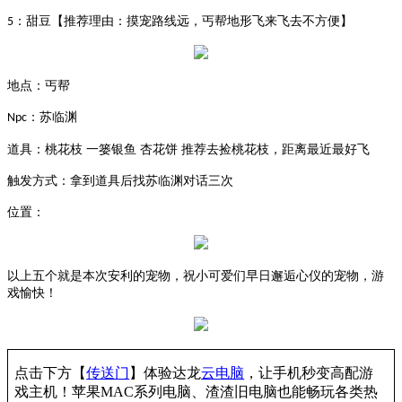
：甜豆【推荐理由：摸宠路线远，丐帮地形飞来飞去不方便】
5
地点：丐帮
：苏临渊
Npc
道具：桃花枝
一篓银鱼 杏花饼 推荐去捡桃花枝，距离最近最好飞
触发方式：拿到道具后找苏临渊对话三次
位置：
以上五个就是本次安利的宠物，祝小可爱们早日邂逅心仪的宠物，游
戏愉快！
点击下方【
传送门
】
体验
达龙
云电脑
，让手机秒变高配游
戏主机
！苹果
MAC系列电脑、
渣渣旧电脑也能
畅玩各类热