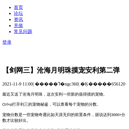
首页
论坛
资讯
充值
常见问题
登录
【剑网三】沧海月明珠摸宠安利第二弹
2021-11-9 11:00
|
�����ߣ�ngc360
|
�Ķ�����656120
最近又送了沧海月明珠，这次安利一些新的值得摸的宠物。
打开剑三的宠物秘鉴，可以查看每个宠物的分数。
Ctrl+p
宠物分数是一些宠物奇遇比如天涯无归的前置条件，据说达到
分
3000+
数才比较好出。