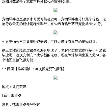
宠物分数是每个宠物本身分数
宠物羁绊分数。
+
宠物羁绊这里很多小可爱可能会忽略，宠物羁绊也分好几个等级，宠
物分数最高的羁绊是稀有羁绊，有些稀有羁绊两只宠物就有
分。
120
如果宠物分不高又想碰瓷奇遇，可以去摸没有集齐的宠物羁绊。
剑三陆陆续续送过很多沧海月明珠了，老牌的难度宠物很多小可爱都
毕业啦，这次安利几个比较新的宠物。现在除滞散四舍五入无
，各
cd
个地图直接飞很方便！
：圆圆【推荐理由：每次摸宠要飞很远】
1
地点：龙门荒漠
：田语夕
Npc
道具：找田语夕领乌钢铲