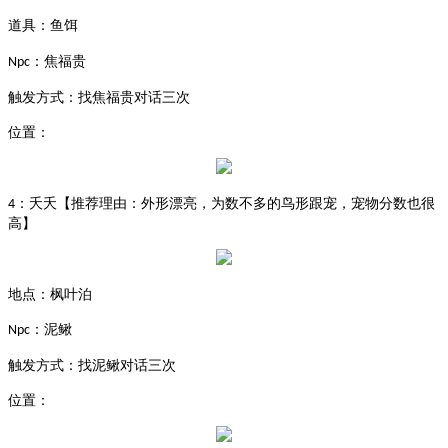
道具：鱼饵
：焦福贵
Npc
触发方式：找焦福贵对话三次
位置：
：夭夭【推荐理由：外形漂亮，为数不多的鸟形跟宠，宠物分数也很
4
高】
地点：枫叶泊
：泥鳅
Npc
触发方式：找泥鳅对话三次
位置：