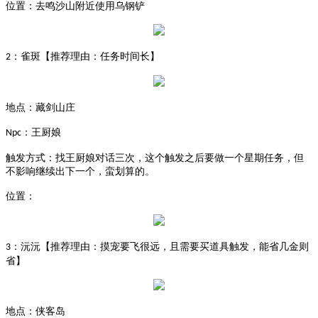
位置：去鸣沙山附近使用乌钢铲
：雀斑【推荐理由：任务时间长】
2
地点：藏剑山庄
：王厨娘
Npc
触发方式：找王厨娘对话三次，这个触发之后要做一个星期任务，但
不影响继续出下一个，蛮划算的。
位置：
：沅沅【推荐理由：摸宠要飞很远，且需要买道具触发，能省几金则
3
省】
地点：侠客岛