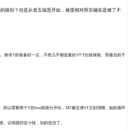
手就行的级别？但是从老五镇恶开始，难度相对而言确实是难了不
boss。除非T的装备好一点，不然几乎都是最好3个T比较保险。而最后的千
。所以需要两个T在boss前面分开站，MT被定身ST立刻强嘲，如此循环
小怪。记得团控定小怪，别的也没了。