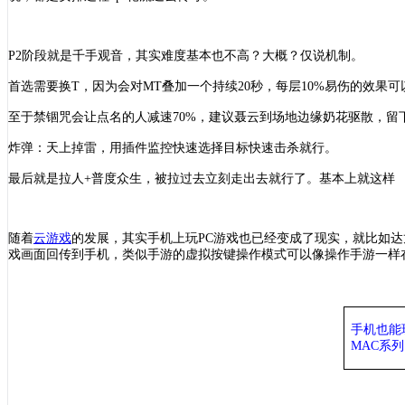
P2阶段就是千手观音，其实难度基本也不高？大概？仅说机制。
首选需要换
T，因为会对MT叠加一个持续20秒，每层10%易伤的效果可
至于禁锢咒会让点名的人减速
70%，建议聂云到场地边缘奶花驱散，留
炸弹：天上掉雷，用插件监控快速选择目标快速击杀就行。
最后就是拉人
+普度众生，被拉过去立刻走出去就行了。基本上就这样
随着
云游戏
的发展，其实手机上玩
PC游戏也已经变成了现实，就比如达
戏画面回传到手机，类似手游的虚拟按键操作模式可以像操作手游一样在
手机也能
MAC系