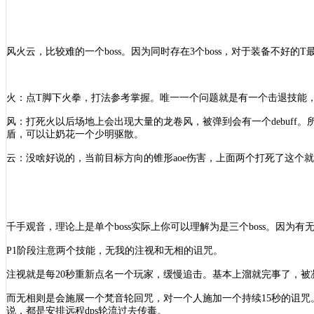
风火云，比较难的一个
boss。因为同时存在3个boss，对于装备不
火：点
T脚下火拳，打法参考掌握。唯一一个问题就是有一个击退技能
风：打死火以后场地上会出现大量的龙卷风，被弹到会有一个
debu
盾，可以让奶花一个少明驱散。
云：没啥好说的，当前目标方向的锥形
aoe伤害，上面两个打死了这个
千手观音，理论上是单个
boss实际上你可以理解为是三个boss。因为
P1阶段注意两个技能，无我的注视和无相的诅咒。
注视就是每
20秒重新点名一个玩家，缓慢追击。基本上溜就完事了，被
而无相则是会施展一个梵音轮回咒，对一个人施加一个持续
15秒的诅
说，都是安排远程dps轮流过去传毒。