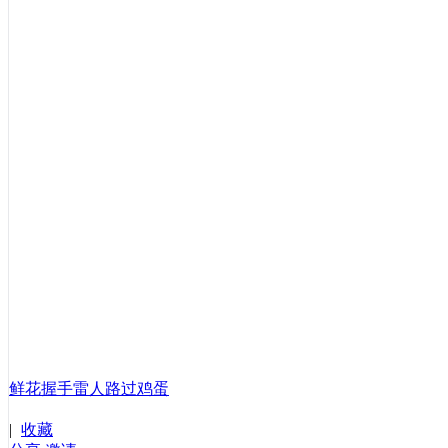
鲜花
握手
雷人
路过
鸡蛋
|
收藏