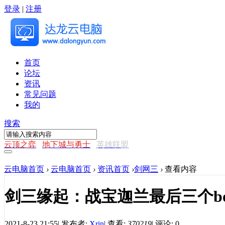
登录
|
注册
首页
论坛
资讯
常见问题
我的
搜索
云顶之弈
地下城与勇士
英雄联盟
云电脑首页
›
云电脑首页
›
资讯首页
›
剑网三
›
查看内容
剑三缘起：战宝迦兰最后三个bos
2021-8-23 21:55
|
发布者:
Xrin
|
查看:
370219
|
评论: 0