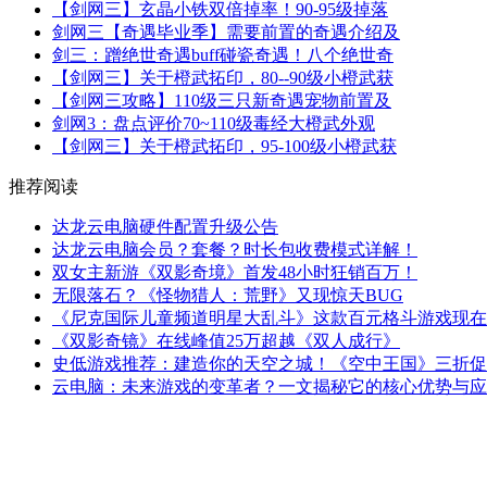
【剑网三】玄晶小铁双倍掉率！90-95级掉落
剑网三【奇遇毕业季】需要前置的奇遇介绍及
剑三：蹭绝世奇遇buff碰瓷奇遇！八个绝世奇
【剑网三】关于橙武拓印，80--90级小橙武获
【剑网三攻略】110级三只新奇遇宠物前置及
剑网3：盘点评价70~110级毒经大橙武外观
【剑网三】关于橙武拓印，95-100级小橙武获
推荐阅读
达龙云电脑硬件配置升级公告
达龙云电脑会员？套餐？时长包收费模式详解！
双女主新游《双影奇境》首发48小时狂销百万！
无限落石？《怪物猎人：荒野》又现惊天BUG
《尼克国际儿童频道明星大乱斗》这款百元格斗游戏现在
《双影奇镜》在线峰值25万超越《双人成行》
史低游戏推荐：建造你的天空之城！《空中王国》三折促销中
云电脑：未来游戏的变革者？一文揭秘它的核心优势与应用场