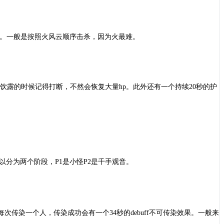
两个。一般是按照火风云顺序击杀，因为火最难。
餐风饮露的时候记得打断，不然会恢复大量hp。此外还有一个持续20秒的护
以可以分为两个阶段，P1是小怪P2是千手观音。
传染一个人，传染成功会有一个34秒的debuff不可传染效果。一般来