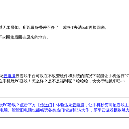
以无限叠加。所以最好叠差不多了，就换T去消buff再换回来。
下火圈然后回去原来的地方。
龙
云电脑
云游戏平台可以在不改变硬件和系统的情况下就能让手机运行
P
手机玩PC游戏！怎么样？是不是福利呢？哈哈哈，快快行动起来吧~~
玩PC游戏？点击下方【
传送门
】
体验
达龙
云电脑
，让手机秒变高配游戏主
列电脑、
渣渣旧电脑也能
畅玩各类热门端游和3A大作，
尽享
云游戏极致魅力