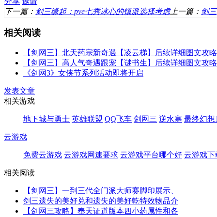
分享
邀请
下一篇：
剑三缘起：pve七秀冰心的镇派选择考虑
上一篇：
剑三
相关阅读
【剑网三】北天药宗新奇遇【凌云梯】后续详细图文攻略
【剑网三】高人气奇遇跟宠【谜书生】后续详细图文攻略
《剑网3》女侠节系列活动即将开启
发表文章
相关游戏
地下城与勇士
英雄联盟
QQ飞车
剑网三
逆水寒
最终幻想1
云游戏
免费云游戏
云游戏网速要求
云游戏平台哪个好
云游戏下
相关阅读
【剑网三】一到三代全门派大师赛脚印展示、
剑三遗失的美好兑和遗失的美好乾特效物品介
【剑网三攻略】奉天证道版本四小药属性和各