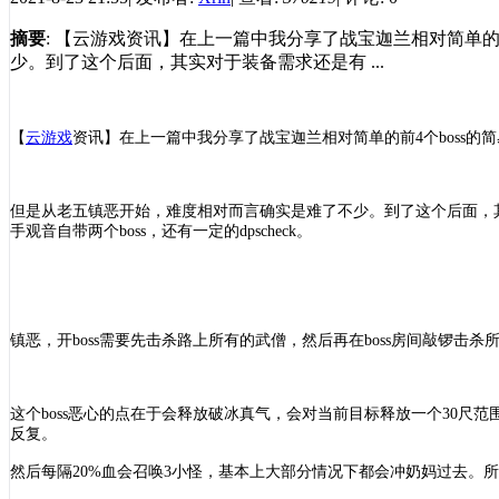
摘要
: 【云游戏资讯】在上一篇中我分享了战宝迦兰相对简单的
少。到了这个后面，其实对于装备需求还是有 ...
【
云游戏
资讯
】
在上一篇中我分享了战宝迦兰相对简单的前
4个boss
但是从老五镇恶开始，难度相对而言确实是难了不少。到了这个后面，
手观音自带两个boss，还有一定的dpscheck。
镇恶，开
boss需要先击杀路上所有的武僧，然后再在boss房间敲锣击
这个
boss恶心的点在于会释放破冰真气，会对当前目标释放一个30尺范
反复。
然后每隔
20%血会召唤3小怪，基本上大部分情况下都会冲奶妈过去。