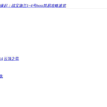
缘起：战宝迦兰1~4号boss简易攻略速览
4
云顶之弈
载