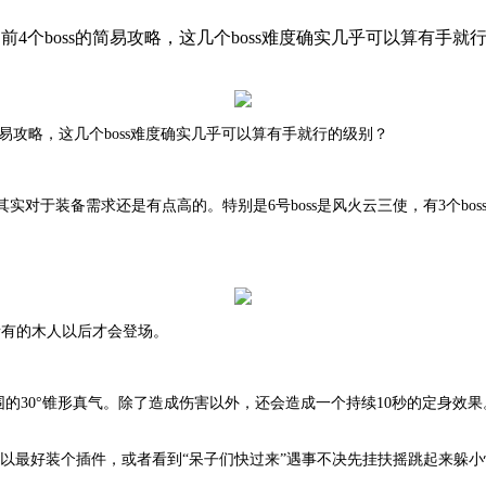
前4个boss的简易攻略，这几个boss难度确实几乎可以算有
的简易攻略，这几个boss难度确实几乎可以算有手就行的级别？
其实对于装备需求还是有点高的。特别是
6号boss是风火云三使，有3个
杀所有的木人以后才会登场。
围的30°锥形真气。除了造成伤害以外，还会造成一个持续10秒的定身效果
所以最好装个插件，或者看到“呆子们快过来”遇事不决先挂扶摇跳起来躲