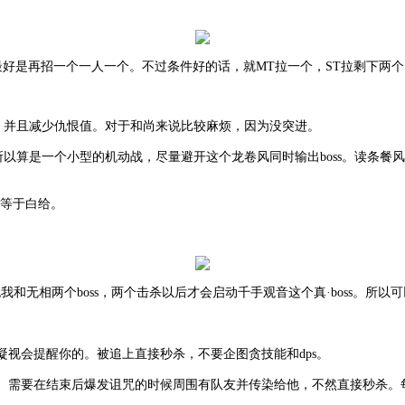
好的T最好是再招一个一人一个。不过条件好的话，就MT拉一个，ST拉剩下
，并且减少仇恨值。对于和尚来说比较麻烦，因为没突进。
ff。所以算是一个小型的机动战，尽量避开这个龙卷风同时输出boss。读条
就等于白给。
有无我和无相两个boss，两个击杀以后才会启动千手观音这个真·boss。所
凝视会提醒你的。被追上直接秒杀，不要企图贪技能和dps。
咒。需要在结束后爆发诅咒的时候周围有队友并传染给他，不然直接秒杀。每次