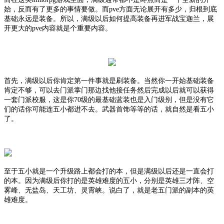
始，反而有了更多的事情要做。而pve方面无论展开有多少，归根到底
基础永远是装备。所以，满级以后如何提高装备再进军战宝迦兰，展
开更大的pve内容就是个重要内容。
首先，满级以后你肯定第一件事就是刷装备。当然你一开始基础装备
肯定不够，可以去门派掌门那边找他接任务然后完成以后就可以获得
一套门派校服，这是你
70级的最基础蓝装也是入门级别，但是没有它
们的话你可能连五小都进不去。武器首饰等等的话，就自然是看五小
了。
至于五小就是一个升级路上都会打的本，但是满级以后还是一直会打
的本。因为满级后你打的是英雄难度的五小，分别是英雄三才阵、空
雾峰、无盐岛、天工坊、灵霄峡。说白了，就是老五门派的副本的英
雄难度。