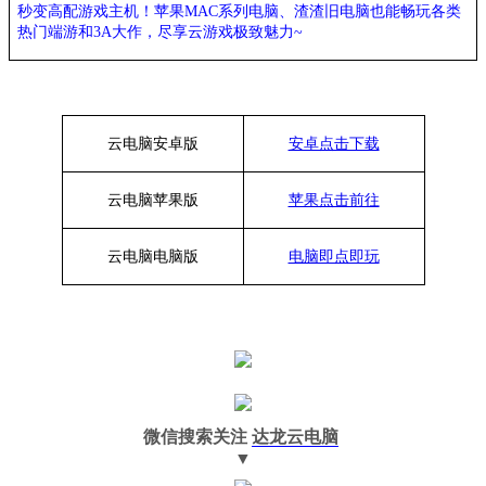
秒变高配游戏主机
！苹果
MAC系列电脑、
渣渣旧电脑也能
畅玩各类
热门端游和3A大作，
尽享
云游戏极致魅力~
云电脑安卓版
安卓点击下载
云电脑苹果版
苹果点击前往
云电脑
电脑
版
电脑即点即玩
微信搜索关注
达龙云电脑
▼