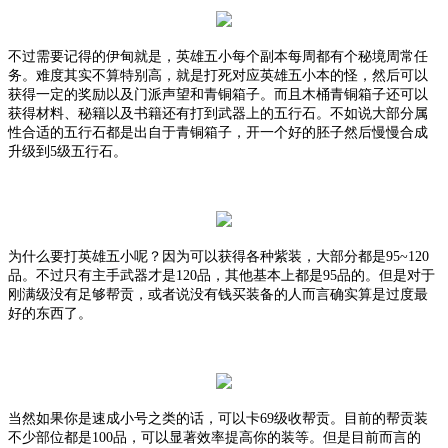
不过需要记得的伊甸就是，英雄五小每个副本每周都有个秘境周常任
务。难度其实不算特别高，就是打死对应英雄五小本的怪，然后可以
获得一定的奖励以及门派声望和青铜箱子。而且木桶青铜箱子还可以
获得材料、秘籍以及书籍还有打到武器上的五行石。不如说大部分属
性合适的五行石都是出自于青铜箱子，开一个好的胚子然后慢慢合成
升级到
5级五行石。
为什么要打英雄五小呢？因为可以获得各种紫装，大部分都是
95~120
品。不过只有主手武器才是120品，其他基本上都是95品的。但是对于
刚满级没有足够帮贡，或者说没有钱买装备的人而言确实算是过度最
好的东西了。
当然如果你是速成小号之类的话，可以卡
69级收帮贡。目前的帮贡装
不少部位都是100品，可以显著效率提高你的装等。但是目前而言的