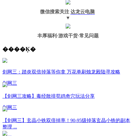
微信搜索关注
达龙云电脑
▼
丰厚福利
·游戏干货·常见问题
����Ķ�
剑网三：踏炎双倍掉落等你拿 万花单刷烛龙殿陆寻攻略
剑网三
【剑网三攻略】毒经散排苟鸡奇穴玩法分享
剑网三
【剑网三】玄晶小铁双倍掉率！90-95级掉落玄晶小铁的副本
整理 ...