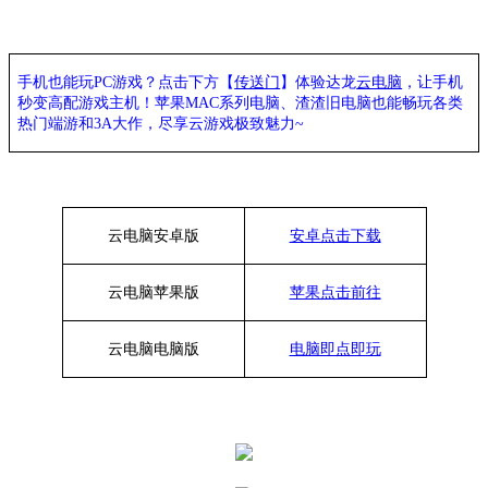
手机也能玩PC游戏？点击下方【
传送门
】
体验
达龙
云电脑
，让手机
秒变高配游戏主机
！苹果
MAC系列电脑、
渣渣旧电脑也能
畅玩各类
热门端游和3A大作，
尽享
云游戏极致魅力~
云电脑安卓版
安卓点击下载
云电脑苹果版
苹果点击前往
云电脑
电脑
版
电脑即点即玩