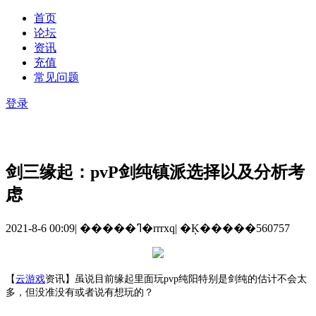
首页
论坛
资讯
充值
常见问题
登录
剑三缘起：pvP剑纯镇派选择以及分析考
虑
2021-8-6 00:09
|
�����ߣ�rrrxq
|
�Ķ�����560757
【
云游戏
资讯】虽说目前缘起里面玩
pvp纯阳特别是剑纯的估计不会太
多，但没准没有或者说有想玩的？