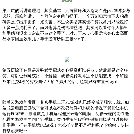
第四层的话讲道理吧，其实基本上只有霜峰和风逝两个是
pvp剑纯会考
虑的。霜峰的话，一个群体定身的前提下。一个万剑归宗拍下去的话
确实是打出来更多一点伤害，不过说实话其实也不算很常用只能说打
团多一点消耗罢了。而风逝算是伤害增益吧，其实可以看你个人输出
和手感习惯来决定点不点这个罢了。对比下来，心眼需求会心太高而
易水寒回血效果几乎等于没有所以直接pass了。
第五层除了狂歌是常驻武学招式会心提高所以必点，然后就是这个狂
笑。可以让剑纯获得一个解控，或者说转乾坤这个技能变成一个解控
外带免控
4秒的究极自保大招？添头的话，也就只有重置气场cd。
随着
云游戏
的发展，其实手机上玩
PC游戏也已经变成了现实，就比如
达龙
云电脑
云游戏平台可以在不改变硬件和系统的情况下就能让手机
运行
PC游戏。原理就是手机远程连接云端的电脑，凭借云端的高性能
配置将游戏画面回传到手机，类似手游的虚拟按键操作模式可以像操
作手游一样在手机玩PC游戏！怎么样？是不是福利呢？哈哈哈，快快
行动起来吧~~