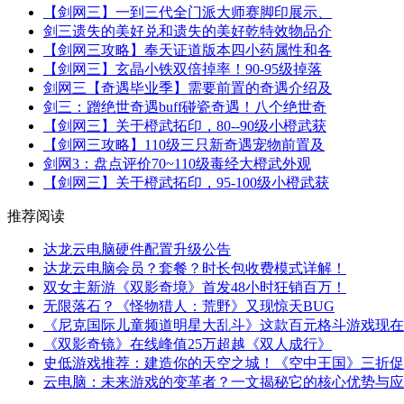
【剑网三】一到三代全门派大师赛脚印展示、
剑三遗失的美好兑和遗失的美好乾特效物品介
【剑网三攻略】奉天证道版本四小药属性和各
【剑网三】玄晶小铁双倍掉率！90-95级掉落
剑网三【奇遇毕业季】需要前置的奇遇介绍及
剑三：蹭绝世奇遇buff碰瓷奇遇！八个绝世奇
【剑网三】关于橙武拓印，80--90级小橙武获
【剑网三攻略】110级三只新奇遇宠物前置及
剑网3：盘点评价70~110级毒经大橙武外观
【剑网三】关于橙武拓印，95-100级小橙武获
推荐阅读
达龙云电脑硬件配置升级公告
达龙云电脑会员？套餐？时长包收费模式详解！
双女主新游《双影奇境》首发48小时狂销百万！
无限落石？《怪物猎人：荒野》又现惊天BUG
《尼克国际儿童频道明星大乱斗》这款百元格斗游戏现在
《双影奇镜》在线峰值25万超越《双人成行》
史低游戏推荐：建造你的天空之城！《空中王国》三折促销中
云电脑：未来游戏的变革者？一文揭秘它的核心优势与应用场