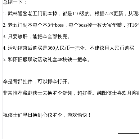
总结一下：
1.
武林通鉴老五门副本掉，都是
110级的。根据7.29更新，
2.
老五门副本每个本
3个boss，每个boss掉一枚
天宝华瓣
，打
1
3.
只要够肝，能把伞全部换完。
4.
活动结束后购买是
360人民币一把伞。不建议用人民币购买
5.
和怀旧服联动活动礼盒
48块钱一把伞。
伞是背部挂件，可以撑伞打开。
非常推荐藏剑侠士去换罗伞舒翎，超好看。纯阳侠士喜欢月溶
祝侠士们早日换到心仪罗伞，游戏愉快！