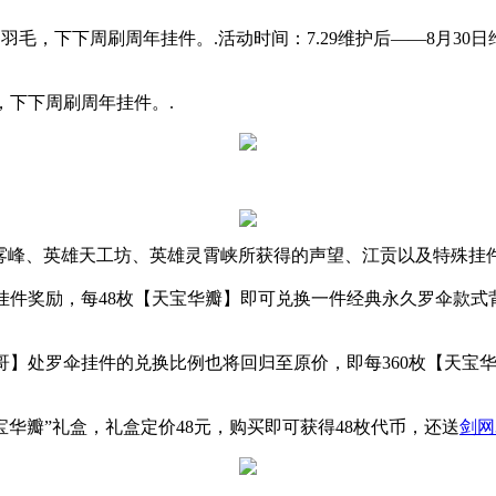
羽毛，下下周刷周年挂件。.活动时间：7.29维护后——8月30
，下下周刷周年挂件
。.
空雾峰、英雄天工坊、英雄灵霄峡所获得的声望、江贡以及特殊挂
挂件奖励，每
48枚【天宝华瓣】即可兑换一件经典永久罗伞款式
哥】处罗伞挂件的兑换比例也将回归至原价，即每
360枚【天宝
宝华瓣”礼盒，礼盒定价48元，购买即可获得48枚代币，还送
剑网