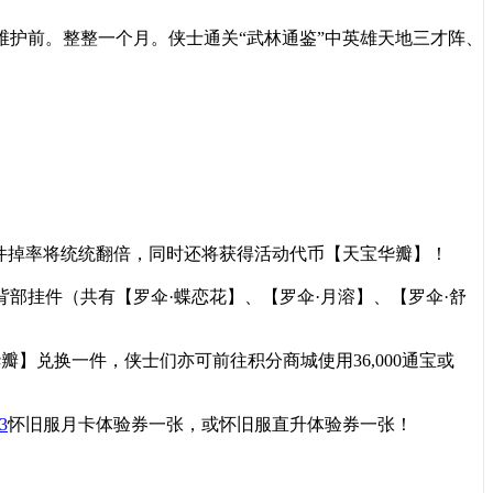
日维护前。整整一个月。侠士通关“武林通鉴”中英雄天地三才阵、
件掉率将统统翻倍，同时还将获得活动代币【天宝华瓣】！
背部挂件（共有【罗伞·蝶恋花】、【罗伞·月溶】、【罗伞·舒
华瓣】兑换一件，侠士们亦可前往积分商城使用36,000通宝或
3
怀旧服月卡体验券一张，或怀旧服直升体验券一张！