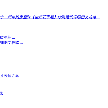
十二周年限定坐骑【金翅苍宇雕】沙雕活动详细图文攻略 ...
荐 ...
文攻略 ...
4
云顶之弈
载