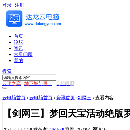
登录
|
注册
首页
论坛
资讯
常见问题
我的
搜索
云顶之弈
地下城与勇士
英雄联盟
云电脑首页
›
云电脑首页
›
资讯首页
›
剑网三
›
查看内容
【剑网三】梦回天宝活动绝版
2021-8-3 17:43
|
发布者:
ngc360
|
查看:
400064
|
评论: 0