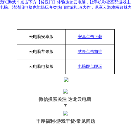
玩PC游戏？点击下方【
传送门
】
体验
达龙
云电脑
，让手机秒变高配游戏主
列电脑、
渣渣旧电脑也能
畅玩各类热门端游和3A大作，
尽享
云游戏
极致魅力
云电脑安卓版
安卓点击下载
云电脑苹果版
苹果点击前往
云电脑
电脑
版
电脑即点即玩
微信搜索关注
达龙云电脑
▼
丰厚福利
·游戏干货·常见问题