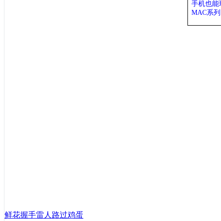
手机也能
MAC系
鲜花
握手
雷人
路过
鸡蛋