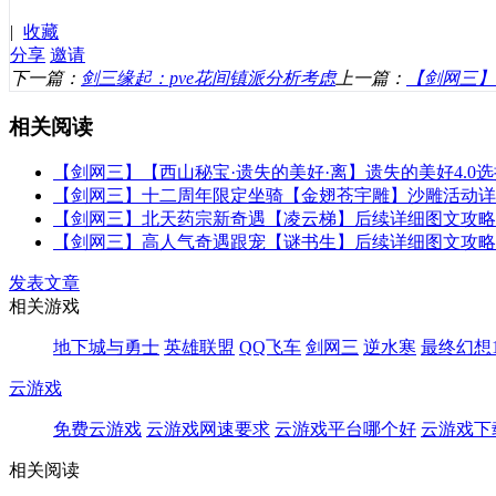
|
收藏
分享
邀请
下一篇：
剑三缘起：pve花间镇派分析考虑
上一篇：
【剑网三】
相关阅读
【剑网三】【西山秘宝·遗失的美好·离】遗失的美好4.0选择推
【剑网三】十二周年限定坐骑【金翅苍宇雕】沙雕活动详细图
【剑网三】北天药宗新奇遇【凌云梯】后续详细图文攻略
【剑网三】高人气奇遇跟宠【谜书生】后续详细图文攻略
发表文章
相关游戏
地下城与勇士
英雄联盟
QQ飞车
剑网三
逆水寒
最终幻想1
云游戏
免费云游戏
云游戏网速要求
云游戏平台哪个好
云游戏下
相关阅读