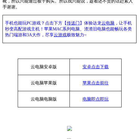
靴，所以只能通过板子购买。所以我只能说，趁着还不贵的话赶紧入
手谢谢。
手机也能玩PC游戏？点击下方【
传送门
】
体验
达龙
云电脑
，让手机
秒变高配游戏主机
！苹果
MAC系列电脑、
渣渣旧电脑也能
畅玩各类
热门端游和3A大作，
尽享
云游戏
极致魅力~
云电脑安卓版
安卓点击下载
云电脑苹果版
苹果点击前往
云电脑
电脑
版
电脑即点即玩