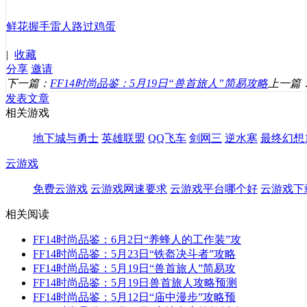
鲜花
握手
雷人
路过
鸡蛋
|
收藏
分享
邀请
下一篇：
FF14时尚品鉴：5月19日“兽首旅人”简易攻略
上一篇
发表文章
相关游戏
地下城与勇士
英雄联盟
QQ飞车
剑网三
逆水寒
最终幻想1
云游戏
免费云游戏
云游戏网速要求
云游戏平台哪个好
云游戏下
相关阅读
FF14时尚品鉴：6月2日“养蜂人的工作装”攻
FF14时尚品鉴：5月23日“铁盔决斗者”攻略
FF14时尚品鉴：5月19日“兽首旅人”简易攻
FF14时尚品鉴：5月19日兽首旅人攻略预测
FF14时尚品鉴：5月12日“庙中漫步”攻略预