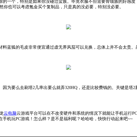
除的一个，特别是如果你没碰过蛮族。毕竟衣服不但需要骨颌族的好感度
。当然你也可以考虑氪金买个复制品，只是真的没必要，特别没必要。
材料蓝狐的毛皮非常便宜通过虚无界风茄可以兑换，总体上并不会太贵。
。因为要么去刷塔
2几率出要么就弄320HQ，还是比较费钱的。关键是
龙
云电脑
云游戏平台可以在不改变硬件和系统的情况下就能让手机运行
P
手机玩PC游戏！怎么样？是不是福利呢？哈哈哈，快快行动起来吧~~