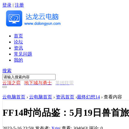
登录
|
注册
首页
论坛
资讯
常见问题
我的
搜索
云顶之弈
地下城与勇士
英雄联盟
云电脑首页
›
云电脑首页
›
资讯首页
›
最终幻想14
›
查看内容
FF14时尚品鉴：5月19日兽首
2023-5-16 23:59
|
发布者:
Xrin
|
查看:
304043
|
评论: 0