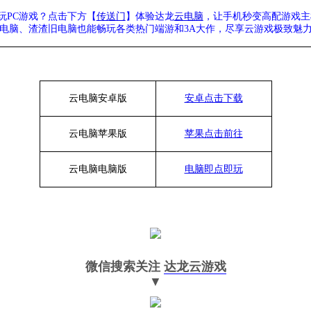
玩
PC游戏？点击下方【
传送门
】
体验
达龙
云电脑
，让手机秒变高配游戏主
列电脑、
渣渣旧电脑也能
畅玩各类热门端游和
3A大作，
尽享
云游戏极致魅
云电脑安卓版
安卓点击下载
云电脑苹果版
苹果点击前往
云电脑
电脑
版
电脑即点即玩
微信搜索关注
达龙云游戏
▼