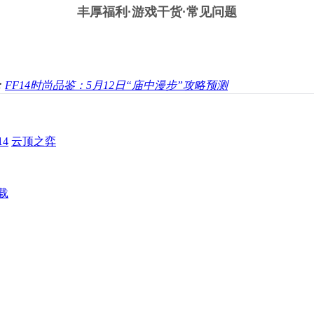
丰厚福利
·游戏干货·常见问题
：
FF14时尚品鉴：5月12日“庙中漫步”攻略预测
4
云顶之弈
载