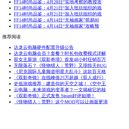
FF14时尚品鉴：4月28日“实地考察的教授攻
FF14时尚品鉴：4月21日“加入抵抗组织的戏
FF14时尚品鉴：4月21日“加入抵抗组织的戏
FF14时尚品鉴：4月14日“无袖画家”简易80
FF14时尚品鉴：4月14日“无袖画家”攻略预
推荐阅读
达龙云电脑硬件配置升级公告
达龙云电脑会员？套餐？时长包收费模式详解
双女主新游《双影奇境》首发48小时狂销百万
无限落石？《怪物猎人：荒野》又现惊天BUG
《尼克国际儿童频道明星大乱斗》这款百元格
《双影奇镜》在线峰值25万超越《双人成行》
史低游戏推荐：建造你的天空之城！《空中王
云电脑：未来游戏的变革者？一文揭秘它的核
《双影奇镜》正式发售 Steam好评如潮！
《怪物猎人：荒野》这个MOD可以让画面更清