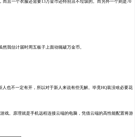
，而且一个衣服还需要
13万金币还特别丑不垃圾的。而另外一个则是70
虽然我估计届时周五板子上面动辄破万金币。
塔2新人也不一定有开，所以对于新人来说有些无解。毕竟HQ装没啥必要花
C游戏。原理就是手机远程连接云端的电脑，凭借云端的高性能配置将游