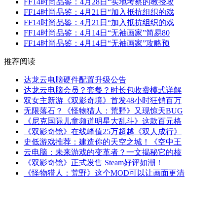
FF14时尚品鉴：4月28日“实地考察的教授攻
FF14时尚品鉴：4月21日“加入抵抗组织的戏
FF14时尚品鉴：4月21日“加入抵抗组织的戏
FF14时尚品鉴：4月14日“无袖画家”简易80
FF14时尚品鉴：4月14日“无袖画家”攻略预
推荐阅读
达龙云电脑硬件配置升级公告
达龙云电脑会员？套餐？时长包收费模式详解
双女主新游《双影奇境》首发48小时狂销百万
无限落石？《怪物猎人：荒野》又现惊天BUG
《尼克国际儿童频道明星大乱斗》这款百元格
《双影奇镜》在线峰值25万超越《双人成行》
史低游戏推荐：建造你的天空之城！《空中王
云电脑：未来游戏的变革者？一文揭秘它的核
《双影奇镜》正式发售 Steam好评如潮！
《怪物猎人：荒野》这个MOD可以让画面更清