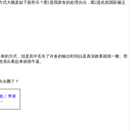
方式大概是如下面所示？图
1是我群友的处理办法，图2是此前国际服泛
简单的方式，但是其中丢失了许多的输出时间以及表演效果就很一般。而
效演出看起来就很牛逼。
火出圈了？
机
！苹果
~