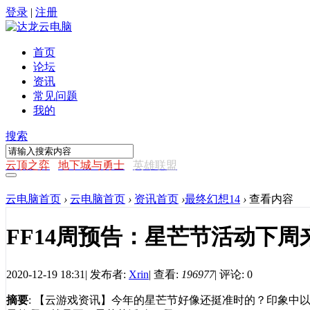
登录
|
注册
首页
论坛
资讯
常见问题
我的
搜索
云顶之弈
地下城与勇士
英雄联盟
云电脑首页
›
云电脑首页
›
资讯首页
›
最终幻想14
›
查看内容
FF14周预告：星芒节活动下
2020-12-19 18:31
|
发布者:
Xrin
|
查看:
196977
|
评论: 0
摘要
: 【云游戏资讯】今年的星芒节好像还挺准时的？印象中