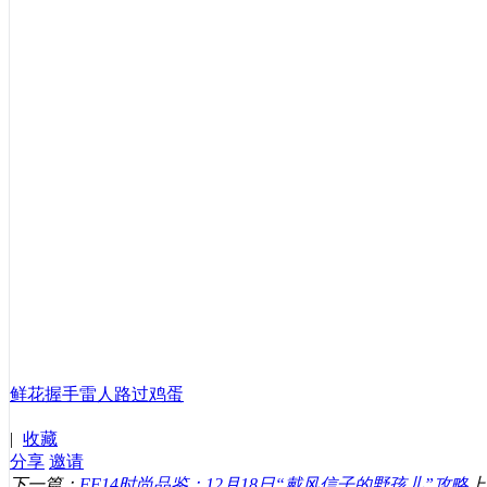
鲜花
握手
雷人
路过
鸡蛋
|
收藏
分享
邀请
下一篇：
FF14时尚品鉴：12月18日“戴风信子的野孩儿”攻略
上