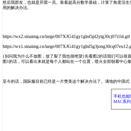
然后我群友，也就是开团一员。靠着超高分数学基础，计算了角度活生
用的解决办法。
https://wx2.sinaimg.cn/large/007XJG41gy1glnl5pl2ytg30cj07i1l4.gif
https://wx1.sinaimg.cn/large/007XJG41gy1glnl5g3jong30cq07eu12.g
{别问我为什么不放图，放了裂了我也很绝望}先看图
2的话我们可以很
图1的话，可以看出来就是每个人都站在一个位置，喷火全部朝着中心
至今的话，国际服目前已经是一片赞美这个解决办法了。满地的中国式
手机也能
MAC系