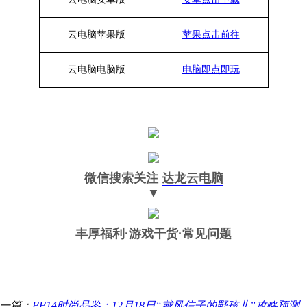
云电脑苹果版
苹果点击前往
云电脑
电脑
版
电脑即点即玩
微信搜索关注
达龙云电脑
▼
丰厚福利
·游戏干货·常见问题
一篇：
FF14时尚品鉴：12月18日“戴风信子的野孩儿”攻略预测