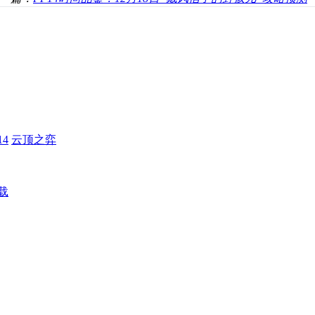
4
云顶之弈
载