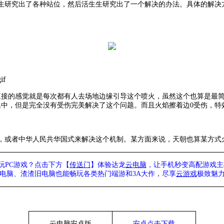
生研究出了各种站位，然后活生生研究出了一个解决的办法。具体的解决
if
直接的感觉就是每次都有人去场地边缘引导这个喷火，虽然这个也算是最
集中，但是完全没有受伤完美解决了这个问题。而且火焰擦着边0受伤，特
，或者中华人民共华国式来解决这个机制。某方面来说，天朝也算某方式
玩PC游戏？点击下方【
传送门
】
体验
达龙
云电脑
，让手机秒变高配游戏主
列电脑、
渣渣旧电脑也能
畅玩各类热门端游和3A大作，
尽享
云游戏
极致魅力
云电脑安卓版
安卓点击下载