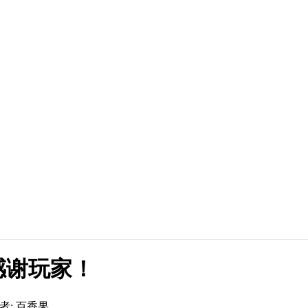
感谢玩家！
者: 百香果