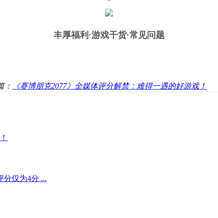
丰厚福利
·游戏干货·常见问题
篇：
《赛博朋克2077》全媒体评分解禁：难得一遇的好游戏！
城！
仅为4分 ...