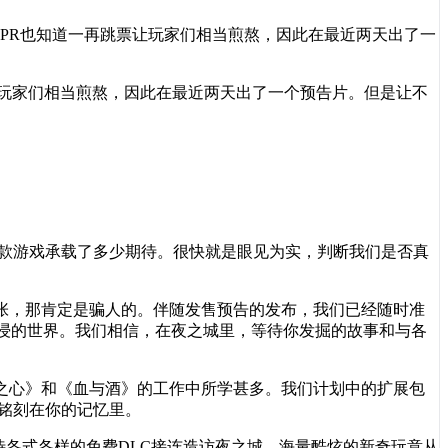
CDPR也知道一再跳票让玩家们相当煎熬，因此在最近两天出了一
玩家们相当煎熬，因此在最近两天出了一个预告片。但是让不
款游戏承载了多少期待。很快就是眼见为实，判断我们是否真
张，那肯定是骗人的。伴随发售预告的发布，我们已经随时准
浸的世界。我们相信，在夜之城里，等待你发掘的故事和与各
之心》和《血与酒》的工作中所学甚多。我们计划中的扩展包
铭刻在你的记忆里。
待各式各样的免费
DLC
接连造访夜之城，海量酷炫的新奇玩意从