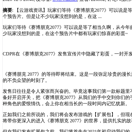
摘要
: 【云游戏资讯】玩家们等待《赛博朋克2077》可以说
个预告片。但是让不少玩家没想到的是，在这 ...
玩家们等待《赛博朋克
2077
》可以说是等了相当久啊，从今年
少玩家没想到的是，在这个预告片中都有玩家们惊喜的彩蛋
~
CDPR
在《赛博朋克
2077
》发售宣传片中隐藏了彩蛋，一封开
《赛博朋克
2077
》的等待即将结束。这是一段弥足珍贵的漫长
的不负众望的时刻了。
发售日往往是令人紧张而兴奋的。毕竟这事我们第一款标题里
备好开启开关，把《赛博朋克
2077
》从我们的手中交到你们的
种角色的爱恨情仇，会上你在相当长的一段时间内记忆犹新。
正如我们之前所说的，我们将会发布游戏的【扩展包】，但现
将带你更深入的进入《赛博朋克
2077
》的世界，提供扎实的故
但在我们发布扩展包之前，我们将首先在
2021
年初启动我们的