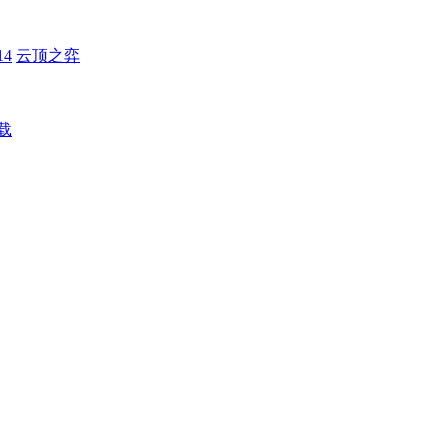
4
云顶之弈
载