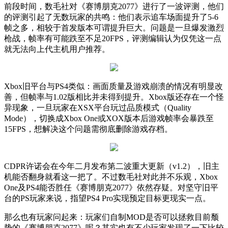
前段时间，数毛社对《赛博朋克
2077
》进行了一波评测，他们
的评测引起了无数玩家的共鸣：他们表示追车场面提升了
5-6
帧之多，相较于首发版本可谓提升巨大。问题是一旦爆发激烈
枪战，帧率有可能跌至不足
20FPS
，评测编辑认为仅凭这一点
就无法向上代主机用户推荐。
Xbox
旧平台与
PS4
类似：画面质量及游戏崩溃的情况有明显改
善，但帧率与
1.02
版相比并未得到提升。
Xbox
版还存在一个怪
异现象，一旦玩家在
XSX
平台玩过品质模式（
Quality
Mode
），切换成
Xbox One
或
XOX
版本后游戏帧率会暴跌至
15FPS
，想解决这个问题需彻底删除游戏存档。
CDPR
许诺会在今年二月发布第二波重大更新（
v1.2
），旧主
机能否翻身就看这一把了。不过数毛社对此并不乐观，
Xbox
One
及
PS4
能否胜任《赛博朋克
2077
》依然存疑。对坚守旧平
台的
PS
玩家来说，指望
PS4 Pro
实现预定目标更现实一点。
那么也有玩家问起来：玩家们自制
MOD
是否可以拯救目前颓
势的《赛博朋克
2077
》呢？其实也有不少玩家发现了一下比较