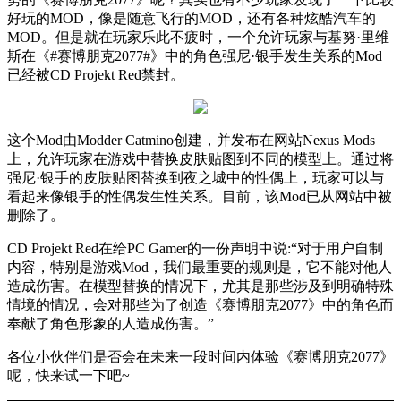
好玩的
MOD
，像是随意飞行的
MOD
，还有各种炫酷汽车的
MOD
。但是就在玩家乐此不疲时，一个允许玩家与基努·里维
斯在《
#
赛博朋克
2077#
》中的角色强尼·银手发生关系的
Mod
已经被
CD Projekt Red
禁封。
这个
Mod
由
Modder Catmino
创建，并发布在网站
Nexus Mods
上，允许玩家在游戏中替换皮肤贴图到不同的模型上。通过将
强尼·银手的皮肤贴图替换到夜之城中的性偶上，玩家可以与
看起来像银手的性偶发生性关系。目前，该
Mod
已从网站中被
删除了。
CD Projekt Red
在给
PC Gamer
的一份声明中说
:
“对于用户自制
内容，特别是游戏
Mod
，我们最重要的规则是，它不能对他人
造成伤害。在模型替换的情况下，尤其是那些涉及到明确特殊
情境的情况，会对那些为了创造《赛博朋克
2077
》中的角色而
奉献了角色形象的人造成伤害。”
各位小伙伴们是否会在未来一段时间内体验《赛博朋克
2077
》
呢，快来试一下吧
~