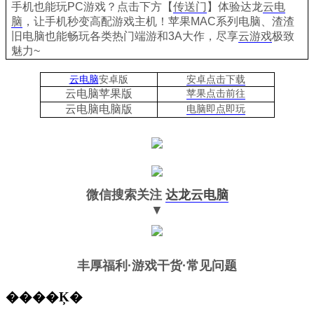
手机也能玩PC游戏？点击下方【
传送门
】
体验
达龙
云电
脑
，让手机秒变高配游戏主机
！苹果
MAC系列电脑、
渣渣
旧电脑也能
畅玩各类热门端游和3A大作，
尽享
云游戏
极致
魅力~
云电脑
安卓版
安卓点击下载
云电脑苹果版
苹果点击前往
云电脑
电脑
版
电脑即点即玩
微信搜索关注
达龙云电脑
▼
丰厚福利
·游戏干货·常见问题
����Ķ�