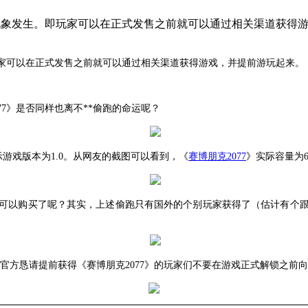
现象发生。即玩家可以在正式发售之前就可以通过相关渠道获得游
家可以在正式发售之前就可以通过相关渠道获得游戏，并提前游玩起来。
77》
是否同样也离不**偷跑的命运呢？
示游戏版本为1.0。从网友的截图可以看到，《
赛博朋克2077
》实际容量为63
玩家可以购买了呢？其实，上述偷跑只有国外的个别玩家获得了（估计有个
d的微博中，官方恳请提前获得《赛博朋克2077》的玩家们不要在游戏正式解锁之