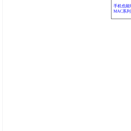
手机也能
MAC系