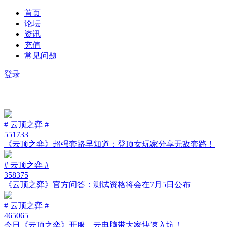
首页
论坛
资讯
充值
常见问题
登录
# 云顶之弈 #
551733
《云顶之弈》超强套路早知道：登顶女玩家分享无敌套路！
# 云顶之弈 #
358375
《云顶之弈》官方问答：测试资格将会在7月5日公布
# 云顶之弈 #
465065
今日《云顶之奕》开服，云电脑带大家快速入坑！