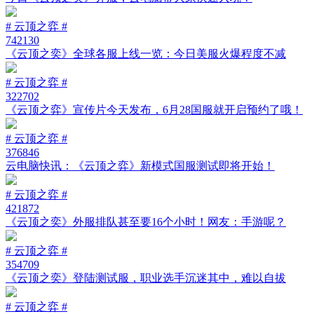
# 云顶之弈 #
742130
《云顶之奕》全球各服上线一览：今日美服火爆程度不减
# 云顶之弈 #
322702
《云顶之弈》宣传片今天发布，6月28国服就开启预约了哦！
# 云顶之弈 #
376846
云电脑快讯：《云顶之弈》新模式国服测试即将开始！
# 云顶之弈 #
421872
《云顶之奕》外服排队甚至要16个小时！网友：手游呢？
# 云顶之弈 #
354709
《云顶之奕》登陆测试服，职业选手沉迷其中，难以自拔
# 云顶之弈 #