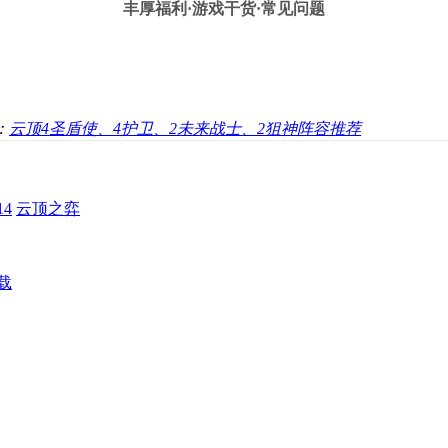
丰厚福利
·游戏干货·常见问题
：
云顶4圣盾使、4护卫、2未来战士、2狙神阵容推荐
4
云顶之弈
载