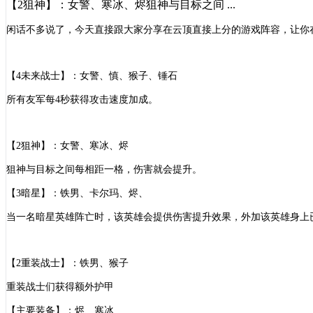
【2狙神】：女警、寒冰、烬狙神与目标之间 ...
闲话不多说了，今天直接跟大家分享在云顶直接上分的游戏阵容，让你
【
4未来战士】：女警、慎、猴子、锤石
所有友军每
4秒获得攻击速度加成。
【
2狙神】：女警、寒冰、烬
狙神与目标之间每相距一格，伤害就会提升。
【
3暗星】：铁男、卡尔玛、烬、
当一名暗星英雄阵亡时，该英雄会提供伤害提升效果，外加该英雄身上
【
2重装战士】：铁男、猴子
重装战士们获得额外护甲
【主要装备】：烬、寒冰