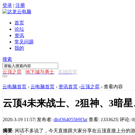
登录
|
注册
首页
论坛
资讯
常见问题
我的
搜索
云顶之弈
地下城与勇士
英雄联盟
云电脑首页
›
云电脑首页
›
资讯首页
›
云顶之弈
›
查看内容
云顶4未来战士、2狙神、3暗星
2020-3-19 11:57
|
发布者:
dlof364055b9f3a
|
查看:
1333625
|
评论: 0
|
摘要
: 闲话不多说了，今天直接跟大家分享在云顶直接上分的