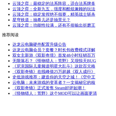
云顶之弈：最稳定的法系阵容，适合法系牌多
云顶之弈：全新九五，强度和酷炫兼顾的玩法
云顶之弈：稳定发挥绝不假赛，精英战士斩杀
星穹铁道：抽希儿还是抽景元？
云顶之弈：功能性拉满，还有不俗输出折磨王
推荐阅读
达龙云电脑硬件配置升级公告
达龙云电脑会员？套餐？时长包收费模式详解
双女主新游《双影奇境》首发48小时狂销百万
无限落石？《怪物猎人：荒野》又现惊天BUG
《尼克国际儿童频道明星大乱斗》这款百元格
《双影奇镜》在线峰值25万超越《双人成行》
史低游戏推荐：建造你的天空之城！《空中王
云电脑：未来游戏的变革者？一文揭秘它的核
《双影奇镜》正式发售 Steam好评如潮！
《怪物猎人：荒野》这个MOD可以让画面更清