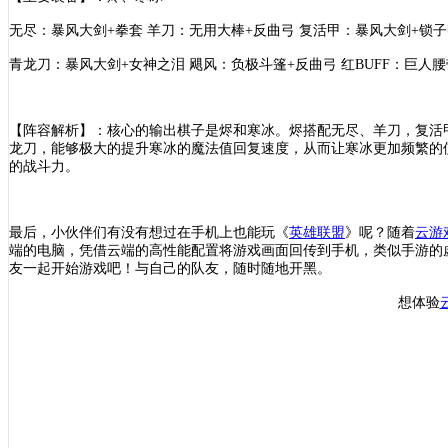
无尽：暴风大剑
+拳套 羊刀：无用大棒+反曲弓 复活甲：暴风大剑+锁
青龙刀：暴风大剑
+女神之泪 飓风：负极斗篷+反曲弓 红BUFF：巨人
【阵容解析】：核心的输出棋子是烬和寒冰。烬搭配无尽、羊刀，复活
龙刀，能够极大的提升寒冰的魔法值回复速度，从而让寒冰更加频繁的
的战斗力。
最后，小伙伴们有没有想过在手机上也能玩《
英雄联盟
》呢？随着
云游
端的电脑，凭借云端的高性能配置将游戏画面回传到手机，类似手游的
友一起开始游戏吧！与自己的队友，随时随地开黑。
想体验