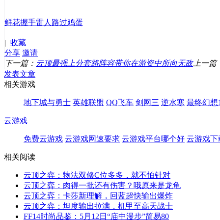
鲜花
握手
雷人
路过
鸡蛋
|
收藏
分享
邀请
下一篇：
云顶最强上分套路阵容带你在游资中所向无敌
上一篇
发表文章
相关游戏
地下城与勇士
英雄联盟
QQ飞车
剑网三
逆水寒
最终幻想1
云游戏
免费云游戏
云游戏网速要求
云游戏平台哪个好
云游戏下
相关阅读
云顶之弈：物法双修C位多多，就不怕针对
云顶之弈：肉得一批还有伤害？哦原来是龙龟
云顶之弈：卡莎新理解，回蓝超快输出爆炸
云顶之弈：坦度输出拉满，机甲至高天战士
FF14时尚品鉴：5月12日“庙中漫步”简易80