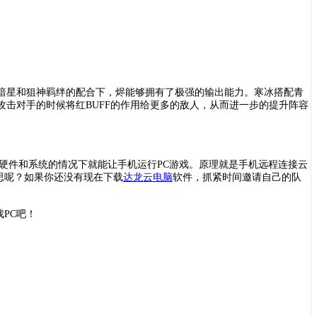
暗星和狙神羁绊的配合下，烬能够拥有了极强的输出能力。寒冰搭配青
攻击对手的时候将红
BUFF的作用给更多的敌人，从而进一步的提升阵容
硬件和系统的情况下就能让手机运行PC游戏。原理就是手机远程连接云
思呢？如果你还没有现在下载
达龙云电脑
软件，抓紧时间邀请自己的队
戏
PC吧
！