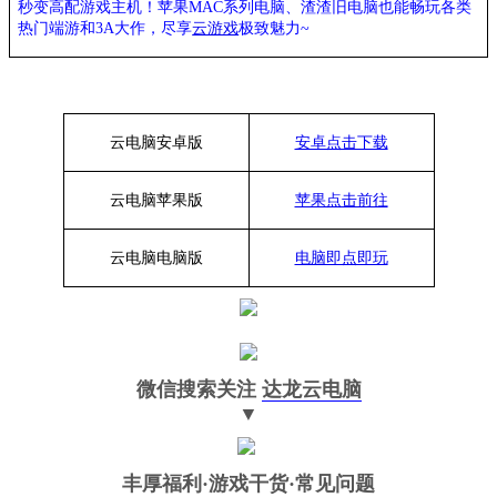
秒变高配游戏主机
！苹果
MAC系列电脑、
渣渣旧电脑也能
畅玩各类
热门端游和3A大作，
尽享
云游戏
极致魅力~
云电脑安卓版
安卓点击下载
云电脑苹果版
苹果点击前往
云电脑
电脑
版
电脑即点即玩
微信搜索关注
达龙云电脑
▼
丰厚福利
·游戏干货·常见问题