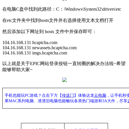
在电脑C盘中找到此路径：C：\Windows\System32\drivers\etc
在etc文件夹中找到hosts文件并右选择使用文本文档打开
然后添加以下网址到 hosts 文件中并保存即可：
104.16.168.131 hcaptcha.com
104.16.168.131 newassets.hcaptcha.com
104.16.168.131 imgs.hcaptcha.com
以上就是关于EPIC网站登录按钮一直转圈的解决办法啦~希望
能够帮助大家~
手机也能玩PC游戏？点击下方【
传送门
】
体验
达龙
云电脑
，让手机秒
果
MAC系列电脑、
渣渣旧电脑也能
畅玩各类热门端游和3A大作，
尽享