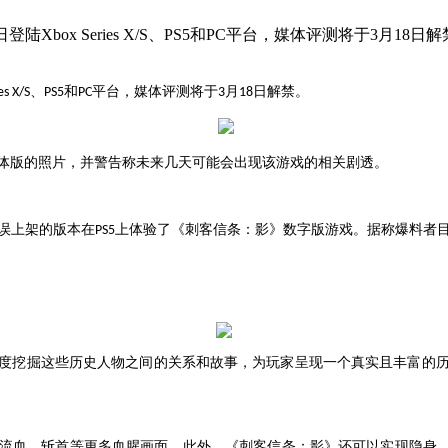
Xbox Series X/S、PS5和PC平台，媒体评测将于3月18
、
和
平台，媒体评测将于
月
日解禁。
es X/S
PS5
PC
3
18
体版的照片，并警告称未来几天可能会出现该游戏的相关剧透。
误上架的版本在
上体验了《刺客信条：影》数字版游戏。据称爆料者
PS5
度挖掘这些历史人物之间的关系和故事，为玩家呈现一个真实且丰富的
流血、斩首等更多血腥画面。此外，《刺客信条：影》还可以实现隐身