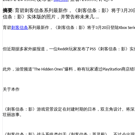
摘要
: 育碧刺客信条系列最新作，《刺客信条：影》将于3月20日登陆
信条：影》实体版的照片，并警告称未来几 ...
育碧
刺客信条
系列最新作，《刺客信条：影》将于
月
日登陆
3
20
Xbox Seri
但近期据多家外媒报道，一位
玩家发布了
《刺客信条：影》实
Reddit
PS5
此外，油管频道
“
”爆料，称有玩家通过
商店错
The Hidden Ones
PlayStation
关于本作
《刺客信条：影》游戏背景设定在封建时期的日本，双主角设计。将深
壮丽故事。
《刺客信条：影》战斗系统类似于《刺客信条：英灵殿》，不过会出现