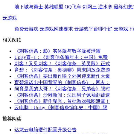
地下城与勇士
英雄联盟
QQ飞车
剑网三
逆水寒
最终幻想1
云游戏
免费云游戏
云游戏网速要求
云游戏平台哪个好
云游戏下
相关阅读
《刺客信条：影》实体版与数字版被泄露
Uplay喜+1：《刺客信条编年史：中国》免费
刺客！又见刺客！《刺客信条：英灵殿》正式
育碧：《刺客信条：奥德赛》周末開放免费游
《刺客信条》要出新作啦？外网迎来新作大爆
育碧承诺出中国背景的《刺客信条》，网友：
阿育是我的大哥！《刺客信条：兄弟会》限时
《刺客信条》沙雕新闻：法国男子佩袖剑被逮
《刺客信条》新作曝光，首批游戏截图泄露！
云电脑：Uplay《刺客信条编年史：中国》限
推荐阅读
达龙云电脑硬件配置升级公告