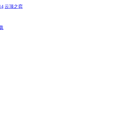
4
云顶之弈
载