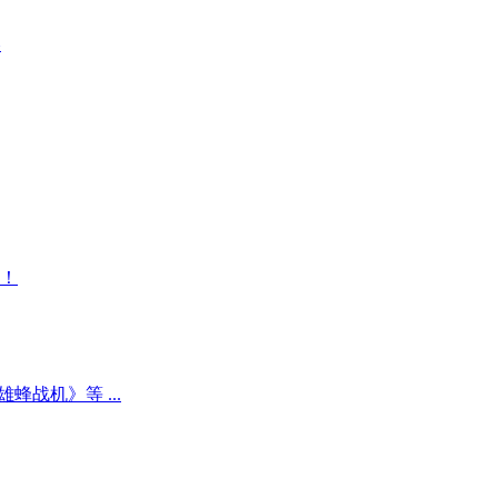
略
！
战机》等 ...