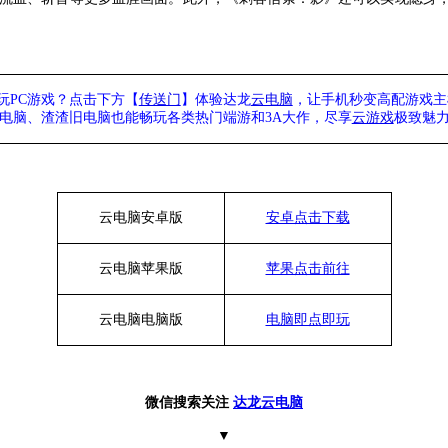
玩
PC游戏？点击下方【
传送门
】
体验
达龙
云电脑
，让手机秒变高配游戏主
列电脑、
渣渣旧电脑也能
畅玩各类热门端游和
3A大作，
尽享
云游戏
极致魅
云电脑安卓版
安卓点击下载
云电脑苹果版
苹果点击前往
云电脑
电脑
版
电脑即点即玩
微信搜索关注
达龙云电脑
▼