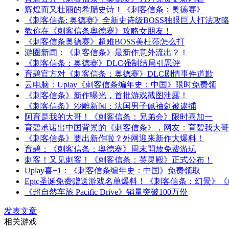
辉煌而又壮丽的希腊史诗！《刺客信条：奥德赛》
《刺客信条: 奥德赛》全新史诗级BOSS独眼巨人打法攻
教你在《刺客信条奥德赛》攻略女朋友！
《刺客信条奥德赛》超难BOSS美杜莎怎么打
游圈新闻：《刺客信条》最新作意外流出？！
《刺客信条：奥德赛》DLC强制结局引恶评
育碧官方对《刺客信条：奥德赛》DLC剧情事件道歉
云电脑：Uplay《刺客信条编年史：中国》限时免费领
《刺客信条》新作曝光，首批游戏截图泄露！
《刺客信条》沙雕新闻：法国男子佩袖剑被逮捕
阿育是我的大哥！《刺客信条：兄弟会》限时喜加一
育碧承诺出中国背景的《刺客信条》，网友：育碧我大哥
《刺客信条》要出新作啦？外网迎来新作大爆料！
育碧：《刺客信条：奥德赛》周末開放免费游玩
刺客！又见刺客！《刺客信条：英灵殿》正式公布！
Uplay喜+1：《刺客信条编年史：中国》免费领取
Epic圣诞免费赠送游戏名单爆料！《刺客信条：幻景》《雄蜂
《超自然车旅 Pacific Drive》销量突破100万份
发表文章
相关游戏