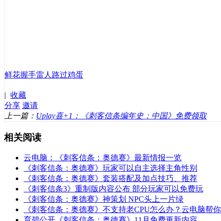
鲜花
握手
雷人
路过
鸡蛋
|
收藏
分享
邀请
上一篇：
Uplay喜+1：《刺客信条编年史：中国》免费领取
相关阅读
云电脑：《刺客信条：奥德赛》最新情报一览
《刺客信条：奥德赛》玩家可以自主选择主角性别
《刺客信条：奥德赛》套装搭配及加点技巧、推荐
《刺客信条3》重制版内容公布 部分玩家可以免费玩
《刺客信条：奥德赛》神策划 NPC头上一片绿
《刺客信条：奥德赛》不支持老CPU怎么办？云电脑帮你
育碧公开《刺客信条：奥德赛》11月免费更新内容