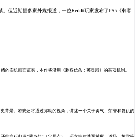
日解禁。但近期据多家外媒报道，一位Reddit玩家发布了PS5《刺客
目睹的实机画面证实，本作将沿用《刺客信条：英灵殿》的某项机制。
历史背景。游戏还将通过弥助的视角，讲述一个关于勇气、荣誉和复仇的
，还能自行打造
“藏身处”（定居点），还支持建造军械库、道场、教堂等