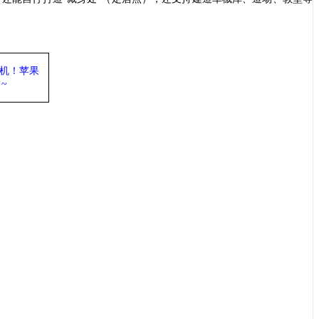
机
！苹果
力
~