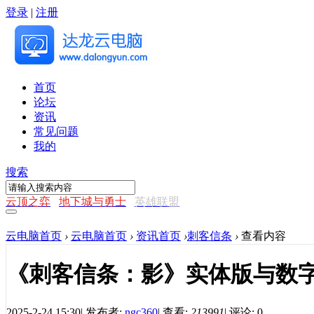
登录
|
注册
首页
论坛
资讯
常见问题
我的
搜索
云顶之弈
地下城与勇士
英雄联盟
云电脑首页
›
云电脑首页
›
资讯首页
›
刺客信条
›
查看内容
《刺客信条：影》实体版与数
2025-2-24 15:30
|
发布者:
ngc360
|
查看:
213991
|
评论: 0