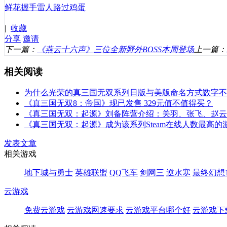
鲜花
握手
雷人
路过
鸡蛋
|
收藏
分享
邀请
下一篇：
《燕云十六声》三位全新野外BOSS本周登场
上一篇：
相关阅读
为什么光荣的真三国无双系列日版与美版命名方式数字不同？
《真三国无双8：帝国》现已发售 329元值不值得买？
《真三国无双：起源》刘备阵营介绍：关羽、张飞、赵云登场
《真三国无双：起源》成为该系列Steam在线人数最高的
发表文章
相关游戏
地下城与勇士
英雄联盟
QQ飞车
剑网三
逆水寒
最终幻想1
云游戏
免费云游戏
云游戏网速要求
云游戏平台哪个好
云游戏下