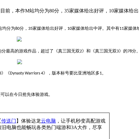
目前，本作M站均分为80分，35家媒体给出好评，10家媒体给出
站均分
为
分，
家媒体给出好评，
家媒体给出中评。其中有
家媒体
80
35
10
11
均分最高的游戏作品，超过了《真三国无双
》和《真三国无双
》的
分
2
3
78
》《
》，版本标号要比亚洲地区多
3
Dynasty Warriors 4
1。
经可以在今日抢先体验游戏。
【
传送门
】
体验
达龙
云电脑
，让手机秒变高配游戏
渣旧电脑也能
畅玩各类热门端游和
3A大作，
尽享