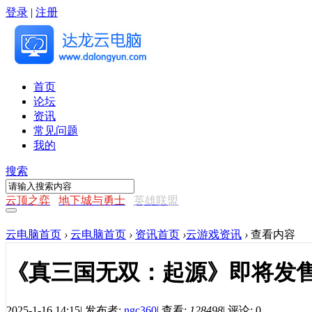
登录
|
注册
首页
论坛
资讯
常见问题
我的
搜索
云顶之弈
地下城与勇士
英雄联盟
云电脑首页
›
云电脑首页
›
资讯首页
›
云游戏资讯
›
查看内容
《真三国无双：起源》即将发售
2025-1-16 14:15
|
发布者:
ngc360
|
查看:
128498
|
评论: 0