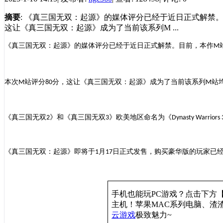
摘要
: 《真三国无双：起源》的媒体评分已经于近日正式解禁。
这让《真三国无双：起源》成为了当前该系列M ...
《真三国无双：起源》的媒体评分已经于
近日
正式解禁
。
目前，本作
M
本次
站评分
分，这让《真三国无双：起源》成为了当前该系列
站
M
80
M
《真三国无双
》和《真三国无双
》欧美地区命名为《
2
3
Dynasty Warriors 
《真三国无双：起源》即将于
月
日正式发售，购买豪华版的玩家已
1
17
手机也能玩
PC游戏？点击下方
主机
！苹果
MAC系列电脑、
渣
云游戏
极致魅力
~