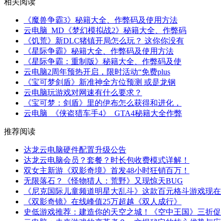
相关阅读
《魔兽争霸3》秘籍大全、作弊码及使用方法
云电脑_MD《梦幻模拟战2》秘籍大全、作弊码
《饥荒》新DLC猪镇开局怎么玩？ 这你你没有
《星际争霸》秘籍大全、作弊码及使用方法
《星际争霸：重制版》秘籍大全、作弊码及使
云电脑2周年预热开启，限时活动“免费plus
《宝可梦剑盾》新准神全方位预测 或是龙钢
云电脑玩游戏对网速有什么要求？
《宝可梦：剑盾》里的伊布怎么获得和进化，
云电脑_《侠盗猎车手4》_GTA4秘籍大全作弊
推荐阅读
达龙云电脑硬件配置升级公告
达龙云电脑会员？套餐？时长包收费模式详解！
双女主新游《双影奇境》首发48小时狂销百万！
无限落石？《怪物猎人：荒野》又现惊天BUG
《尼克国际儿童频道明星大乱斗》这款百元格斗游戏现在
《双影奇镜》在线峰值25万超越《双人成行》
史低游戏推荐：建造你的天空之城！《空中王国》三折促销中