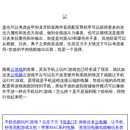
盖伦可以考虑反甲和龙牙防装两件套搭配至尊机甲可以获得更多的攻
击力属性和攻击力加成，做到全面战斗力爆表。也可以视情况直接用
日炎来挂重伤和补输出，前提是对面
AD和爆伤并不多。其他防装可以
从救赎、日炎、离子之类肉装选择。生存压力不大情况下可以考虑泰
坦+饮血的半肉续航输出出装，也是一个选择。
随着
云游戏
的发展，其实手机上玩
PC游戏也已经变成了现实，就比如
达龙
云电脑
云游戏平台可以在不改变硬件和系统的情况下就能让手机
运行
PC游戏。原理就是手机远程连接云端的电脑，凭借云端的高性能
配置将游戏画面回传到手机，类似手游的虚拟按键操作模式可以像操
作手游一样在手机玩PC游戏！怎么样？是不是福利呢？哈哈哈，快快
行动起来吧~~
手机也能玩
PC游戏？点击下方【
传送门
】
体验
达龙
云电脑
，让手机
秒变高配游戏主机
！苹果
MAC系列电脑、
渣渣旧电脑也能
畅玩各类