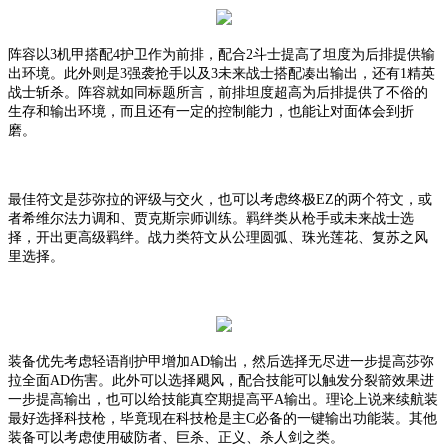
阵容以
3机甲搭配4护卫作为前排，配合2斗士提高了坦度为后排提供输
出环境。此外则是3强袭抢手以及3未来战士搭配凑出输出，还有1精英
战士斩杀。阵容就如同标题所言，前排坦度超高为后排提供了不俗的
生存和输出环境，而且还有一定的控制能力，也能让对面体会到折
磨。
最佳符文是莎弥拉的评级与交火，也可以考虑终极
EZ的两个符文，或
者希维尔法力调和、贾克斯宗师训练。羁绊类从枪手或未来战士选
择，开出更高级羁绊。战力类符文从公理圆弧、珠光莲花、复苏之风
里选择。
装备优先考虑轻语削护甲增加
AD输出，然后选择无尽进一步提高莎弥
拉全面AD伤害。此外可以选择飓风，配合技能可以触发分裂箭效果进
一步提高输出，也可以给技能真空期提高平A输出。理论上说来续航装
最好选择科技枪，毕竟现在科技枪是主C必备的一键输出功能装。其他
装备可以考虑使用破防者、巨杀、正义、杀人剑之类。