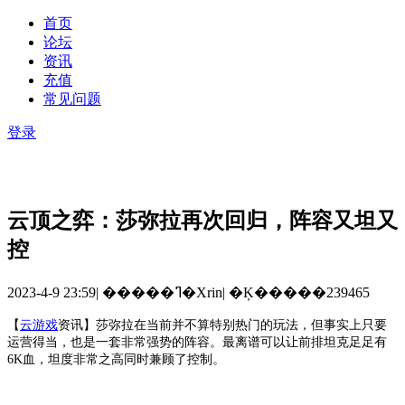
首页
论坛
资讯
充值
常见问题
登录
云顶之弈：莎弥拉再次回归，阵容又坦又
控
2023-4-9 23:59
|
�����ߣ�Xrin
|
�Ķ�����239465
【
云游戏
资讯
】
莎弥拉在当前并不算特别热门的玩法，但事实上只要
运营得当，也是一套非常强势的阵容。最离谱可以让前排坦克足足有
6K血，坦度非常之高同时兼顾了控制。