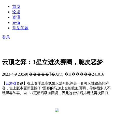
首页
论坛
资讯
充值
常见问题
登录
云顶之弈：3星立进决赛圈，脆皮恶梦
2023-4-9 23:59
|
�����ߣ�Xrin
|
�Ķ�����241016
【
云游戏
资讯
】
在上赛季黑客妖姬玩法可以算是一套可玩性很高的阵
容，但上版本更新删除了
2黑客的马加上全能吸血回调，导致很多人不
玩黑客阵容。自13.7更新后吸血回调，因此这套切后排玩法再次回归。