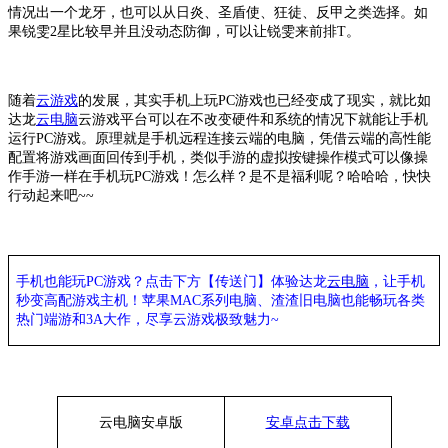
情况出一个龙牙，也可以从日炎、圣盾使、狂徒、反甲之类选择。如
果锐雯2星比较早并且没动态防御，可以让锐雯来前排T。
随着
云游戏
的发展，其实手机上玩
PC游戏也已经变成了现实，就比如
达龙
云电脑
云游戏平台可以在不改变硬件和系统的情况下就能让手机
运行
PC游戏。原理就是手机远程连接云端的电脑，凭借云端的高性能
配置将游戏画面回传到手机，类似手游的虚拟按键操作模式可以像操
作手游一样在手机玩PC游戏！怎么样？是不是福利呢？哈哈哈，快快
行动起来吧~~
手机也能玩
PC游戏？点击下方【传送门】
体验
达龙
云电脑
，让手机
秒变高配游戏主机
！苹果
MAC系列电脑、
渣渣旧电脑也能
畅玩各类
热门端游和
3A大作，
尽享
云游戏极致魅力
~
云电脑安卓版
安卓点击下载