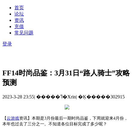
首页
论坛
资讯
充值
常见问题
登录
FF14时尚品鉴：3月31日“路人骑士”攻略
预测
2023-3-28 23:55
|
�����ߣ�Xrin
|
�Ķ�����302915
【
云游戏
资讯
】
本期是
3月份最后一期时尚品鉴，下周就迎来4月份，
本年也过去了三分之一。不知道各位目标完成了多少呢？