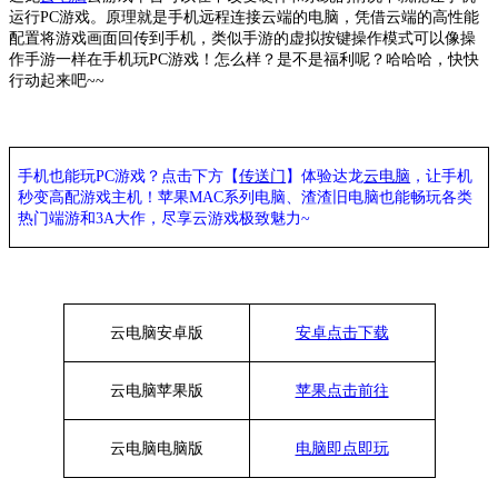
运行
PC游戏。原理就是手机远程连接云端的电脑，凭借云端的高性能
配置将游戏画面回传到手机，类似手游的虚拟按键操作模式可以像操
作手游一样在手机玩PC游戏！怎么样？是不是福利呢？哈哈哈，快快
行动起来吧~~
手机也能玩
PC游戏？点击下方【
传送门
】
体验
达龙
云电脑
，让手机
秒变高配游戏主机
！苹果
MAC系列电脑、
渣渣旧电脑也能
畅玩各类
热门端游和
3A大作，
尽享
云游戏极致魅力
~
云电脑安卓版
安卓点击下载
云电脑苹果版
苹果点击前往
云电脑
电脑
版
电脑即点即玩