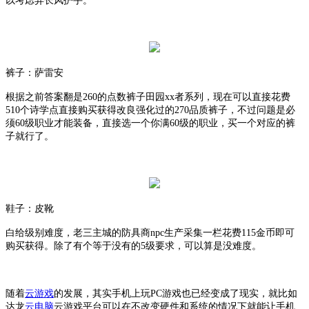
以考虑弄长风护手。
裤子：萨雷安
根据之前答案翻是
260的点数裤子田园xx者系列，现在可以直接花费
510个诗学点直接购买获得改良强化过的270品质裤子，不过问题是必
须60级职业才能装备，直接选一个你满60级的职业，买一个对应的裤
子就行了。
鞋子：皮靴
白给级别难度，老三主城的防具商
npc生产采集一栏花费115金币即可
购买获得。除了有个等于没有的5级要求，可以算是没难度。
随着
云游戏
的发展，其实手机上玩
PC游戏也已经变成了现实，就比如
达龙
云电脑
云游戏平台可以在不改变硬件和系统的情况下就能让手机