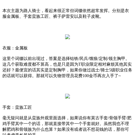
本次主题为路人骑士，看起来很正常但词缀依然超常发挥。分别是衣
服金属板、手套蛮族工匠、裤子萨雷安以及鞋子皮靴。
衣服：金属板
这里个词缀以前出现过，答案是选择钴铁
/民兵/饿狼/定制/领主胸甲。
这几个获取难度都不算高，也是只是因为T职业限定相对麻烦其他其实
还好？最便宜的话其实是定制胸甲，如果你做过战士/骑士5级职业任务
的话就可以获得。那就可以失物管理员花费100金币再次入手了~
手套：蛮族工匠
毫无疑问就是从蛮族外观里面选择，如果说你有莫古手套
/骨颌手臂/肥
鸡手臂其中一个的话，那就直接带其中一个手套就好。虽然我也不理
解肥鸡和骨颌族为什么也算？如果没有或者说不想花钱的话，那你可