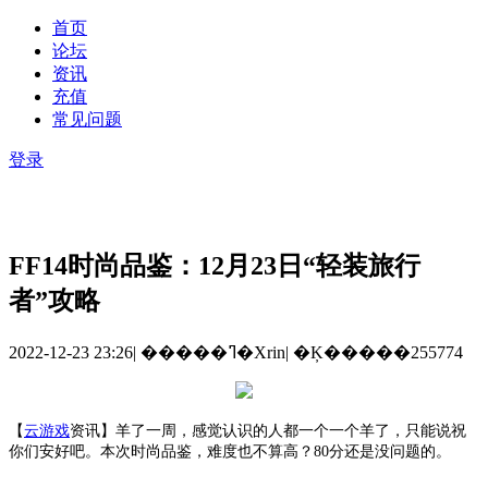
首页
论坛
资讯
充值
常见问题
登录
FF14时尚品鉴：12月23日“轻装旅行
者”攻略
2022-12-23 23:26
|
�����ߣ�Xrin
|
�Ķ�����255774
【
云游戏
资讯
】
羊了一周，感觉认识的人都一个一个羊了，只能说祝
你们安好吧。本次时尚品鉴，难度也不算高？
80分还是没问题的。