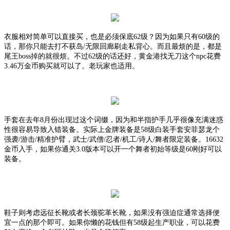
衣服相对简单可以直接买，也是必须保底
62级？因为如果只有60级的
话，那你只能去打不获岛/无限回廊刷走私背心。而且最烦的是，都是
尾王boss掉的就很烦。不过62级的话还好，黄金港找无刀这个npc花费
3.46万金币购买就可以了。老玩家也适用。
手套在去年
8月份出现过这个词缀，因为和半指护手几乎很像充满迷惑
性很容易导致入错装备。实际上金牌装备是5
8
级白装手套安菲瑟龙个
强袭
/游击/精准护臂，武士/武僧/忍者/机工/诗人/舞者限定装备。1
6632
金币入手，如果你通关
3
.0
版本可以开一个舞者初始等级是
6
0
刚好可以
装备。
鞋子则考虑远征长靴或者长颈驼革长靴，如果没有强迫症通常选择便
宜一点的那个即可。如果你懒的花钱但有
58级起生产职业，可以花费