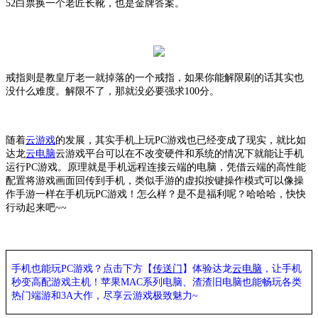
52白票换一个老匠长靴，也是金牌答案。
戒指则是教皇厅老一就掉落的一个戒指，如果你能解限刷的话其实也
没什么难度。解限不了，那就没必要强求
100分。
随着
云游戏
的发展，其实手机上玩
PC游戏也已经变成了现实，就比如
达龙
云电脑
云游戏平台可以在不改变硬件和系统的情况下就能让手机
运行
PC游戏。原理就是手机远程连接云端的电脑，凭借云端的高性能
配置将游戏画面回传到手机，类似手游的虚拟按键操作模式可以像操
作手游一样在手机玩PC游戏！怎么样？是不是福利呢？哈哈哈，快快
行动起来吧~~
手机也能玩
PC游戏？点击下方【
传送门
】
体验
达龙
云电脑
，让手机
秒变高配游戏主机
！苹果
MAC系列电脑、
渣渣旧电脑也能
畅玩各类
热门端游和
3A大作，
尽享
云游戏极致魅力
~