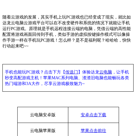
随着
云游戏
的发展，其实手机上玩
PC游戏也已经变成了现实，就比如
达龙
云电脑
云游戏平台可以在不改变硬件和系统的情况下就能让手机
运行
PC游戏。原理就是手机远程连接云端的电脑，凭借云端的高性能
配置将游戏画面回传到手机，类似手游的虚拟按键操作模式可以像操
作手游一样在手机玩PC游戏！怎么样？是不是福利呢？哈哈哈，快快
行动起来吧~~
手机也能玩
PC游戏？点击下方【
传送门
】
体验
达龙
云电脑
，让手机
秒变高配游戏主机
！苹果
MAC系列电脑、
渣渣旧电脑也能
畅玩各类
热门端游和
3A大作，
尽享
云游戏极致魅力
~
云电脑安卓版
安卓点击下载
云电脑苹果版
苹果点击前往