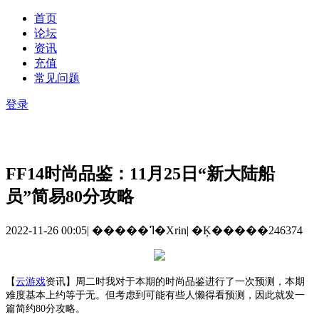
首页
论坛
资讯
充值
常见问题
登录
FF14时尚品鉴：11月25日“新大陆船
员”简易80分攻略
2022-11-26 00:05
|
�����ߣ�Xrin
|
�Ķ�����246374
【
云游戏
资讯
】
周二时我对于本期的时尚品鉴进行了一次预测，本期
难度基本上约等于无。但考虑到可能有些人懒得看预测，因此就发一
篇简约
80分攻略。