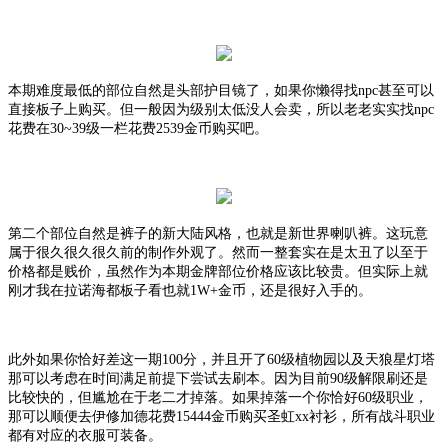
本期难度最低的部位自然是头部护目镜了，如果你懒得找
npc甚至可以
直接板子上购买。但一般因为级别太低没人会卖，所以老老实实找npc
花费
在
30~39级一栏花费2539金币购买吧。
第二个部位自然是裤子的新大陆风格，也就是新世界喇叭裤。这玩意
属于很久很久很久前的制作外观了。然而一整套实在是太丑了以至于
价格都是贱价，虽然作为本期金牌部位价格应该比较贵。但实际上就
刚才我在拉诺海都板子看也就
1W+金币，还是很好入手的。
此外如果你恰好差这一期
100分，并且开了60级植物园以及天狼星灯塔
那可以考虑在时间满足前提下尝试去刷本。因为目前90级解限刷还是
比较快的，但尴尬在于老二才掉落。如果掉落一个你恰好60级职业，
那可以顺便
去伊修加德花费
15444金币购买圣虹xx衬衫，所有战斗职业
都有对应的衣服可装备。