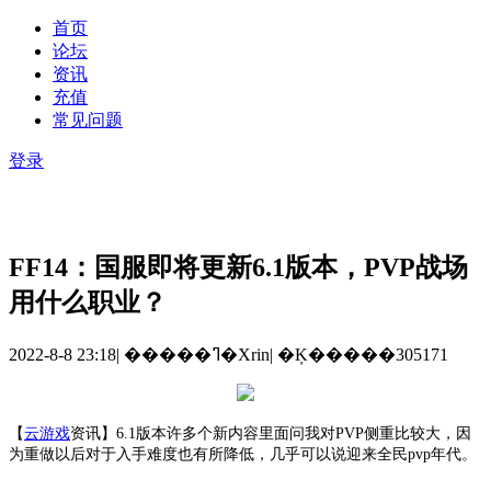
首页
论坛
资讯
充值
常见问题
登录
FF14：国服即将更新6.1版本，PVP战场
用什么职业？
2022-8-8 23:18
|
�����ߣ�Xrin
|
�Ķ�����305171
【
云游戏
资讯】
6.1版本许多个新内容里面问我对PVP侧重比较大，因
为重做以后对于入手难度也有所降低，几乎可以说迎来全民pvp年代。