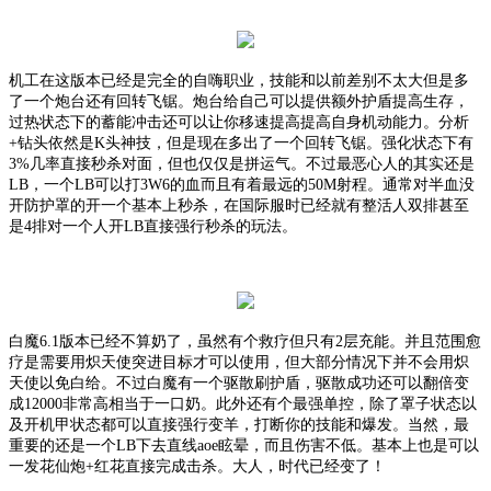
机工在这版本已经是完全的自嗨职业，技能和以前差别不太大但是多
了一个炮台还有回转飞锯。炮台给自己可以提供额外护盾提高生存，
过热状态下的蓄能冲击还可以让你移速提高提高自身机动能力。分析
+钻头依然是K头神技，但是现在多出了一个回转飞锯。强化状态下有
3%几率直接秒杀对面，但也仅仅是拼运气。不过最恶心人的其实还是
LB，一个LB可以打3W6的血而且有着最远的50M射程。通常对半血没
开防护罩的开一个基本上秒杀，在国际服时已经就有整活人双排甚至
是4排对一个人开LB直接强行秒杀的玩法。
白魔
6.1版本已经不算奶了，虽然有个救疗但只有2层充能。并且范围愈
疗是需要用炽天使突进目标才可以使用，但大部分情况下并不会用炽
天使以免白给。不过白魔有一个驱散刷护盾，驱散成功还可以翻倍变
成12000非常高相当于一口奶。此外还有个最强单控，除了罩子状态以
及开机甲状态都可以直接强行变羊，打断你的技能和爆发。当然，最
重要的还是一个LB下去直线aoe眩晕，而且伤害不低。基本上也是可以
一发花仙炮+红花直接完成击杀。大人，时代已经变了！