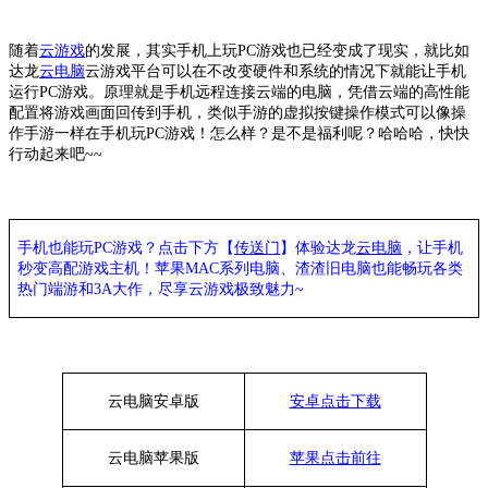
随着
云游戏
的发展，其实手机上玩
PC游戏也已经变成了现实，就比如
达龙
云电脑
云游戏平台可以在不改变硬件和系统的情况下就能让手机
运行
PC游戏。原理就是手机远程连接云端的电脑，凭借云端的高性能
配置将游戏画面回传到手机，类似手游的虚拟按键操作模式可以像操
作手游一样在手机玩PC游戏！怎么样？是不是福利呢？哈哈哈，快快
行动起来吧~~
手机也能玩
PC游戏？点击下方【
传送门
】
体验
达龙
云电脑
，让手机
秒变高配游戏主机
！苹果
MAC系列电脑、
渣渣旧电脑也能
畅玩各类
热门端游和
3A大作，
尽享
云游戏极致魅力
~
云电脑安卓版
安卓点击下载
云电脑苹果版
苹果点击前往