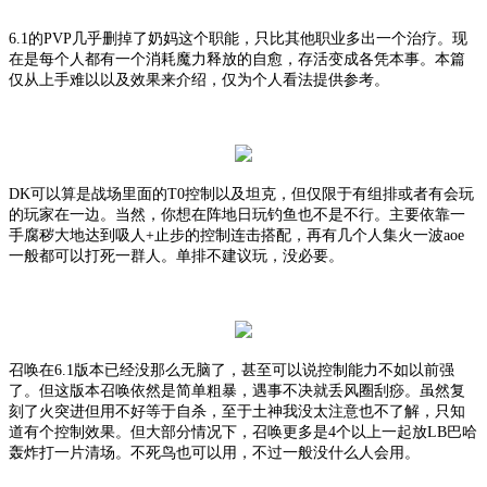
6.1的PVP几乎删掉了奶妈这个职能，只比其他职业多出一个治疗。现
在是每个人都有一个消耗魔力释放的自愈，存活变成各凭本事。本篇
仅从上手难以以及效果来介绍，仅为个人看法提供参考。
DK可以算是战场里面的T0控制以及坦克，但仅限于有组排或者有会玩
的玩家在一边。当然，你想在阵地日玩钓鱼也不是不行。主要依靠一
手腐秽大地达到吸人+止步的控制连击搭配，再有几个人集火一波aoe
一般都可以打死一群人。单排不建议玩，没必要。
召唤在
6.1版本已经没那么无脑了，甚至可以说控制能力不如以前强
了。但这版本召唤依然是简单粗暴，遇事不决就丢风圈刮痧。虽然复
刻了火突进但用不好等于自杀，至于土神我没太注意也不了解，只知
道有个控制效果。但大部分情况下，召唤更多是4个以上一起放LB巴哈
轰炸打一片清场。不死鸟也可以用，不过一般没什么人会用。