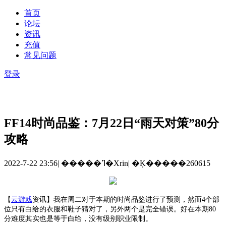
首页
论坛
资讯
充值
常见问题
登录
FF14时尚品鉴：7月22日“雨天对策”80分
攻略
2022-7-22 23:56
|
�����ߣ�Xrin
|
�Ķ�����260615
【
云游戏
资讯
】
我在周二对于本期的时尚品鉴进行了预测，然而
4个部
位只有白给的衣服和鞋子猜对了，另外两个是完全错误。好在本期80
分难度其实也是等于白给，没有级别职业限制。