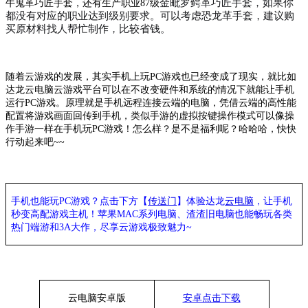
金毗罗鳄革巧匠手套
，
如果你
牛鬼革巧匠手套，还有生产职业87级
都没有对应的职业达到级别要求。可以考虑恐龙革手套，建议购
买原材料找人帮忙制作，比较省钱。
随着
云游戏
的发展，其实手机上玩
PC游戏也已经变成了现实，就比如
达龙
云电脑
云游戏平台可以在不改变硬件和系统的情况下就能让手机
运行
PC游戏。原理就是手机远程连接云端的电脑，凭借云端的高性能
配置将游戏画面回传到手机，类似手游的虚拟按键操作模式可以像操
作手游一样在手机玩PC游戏！怎么样？是不是福利呢？哈哈哈，快快
行动起来吧~~
手机也能玩
PC游戏？点击下方【
传送门
】
体验
达龙
云电脑
，让手机
秒变高配游戏主机
！苹果
MAC系列电脑、
渣渣旧电脑也能
畅玩各类
热门端游和
3A大作，
尽享
云游戏极致魅力
~
云电脑安卓版
安卓点击下载