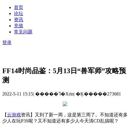
首页
论坛
资讯
充值
常见问题
登录
FF14时尚品鉴：5月13日“兽军师”攻略预
测
2022-5-11 15:15
|
�����ߣ�Xrin
|
�Ķ�����273681
【
云游戏
资讯】又到了新一周，这是第三周了。不知道还有多
少人在玩
P3S
呢？又不知道还有多少人今天清
CD
乱搞呢？