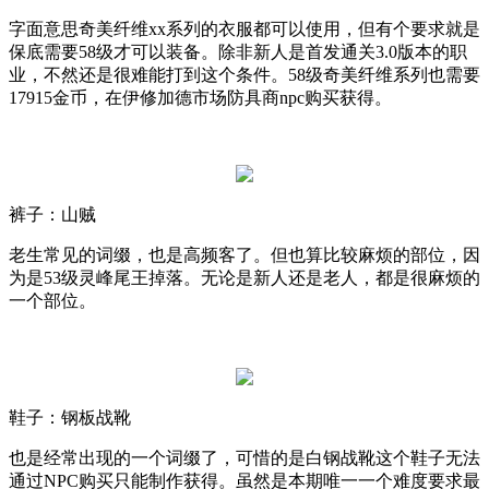
字面意思奇美纤维
xx
系列的衣服都可以使用，但有个要求就是
保底需要
58
级才可以装备。除非新人是首发通关
3.0
版本的职
业，不然还是很难能打到这个条件。
58
级奇美纤维系列也需要
17915
金币，在伊修加德市场防具商
npc
购买获得。
裤子：山贼
老生常见的词缀，也是高频客了。但也算比较麻烦的部位，因
为是
53
级灵峰尾王掉落。无论是新人还是老人，都是很麻烦的
一个部位。
鞋子：钢板战靴
也是经常出现的一个词缀了，可惜的是白钢战靴这个鞋子无法
通过
NPC
购买只能制作获得。虽然是本期唯一一个难度要求最