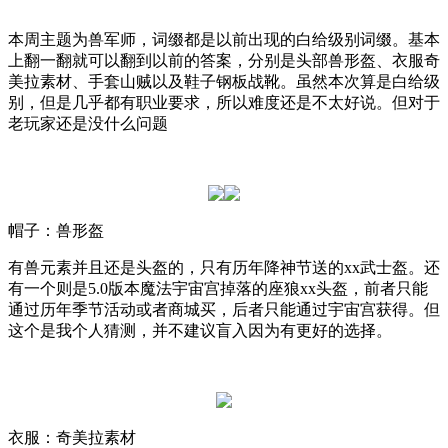
本周主题为兽军师，词缀都是以前出现的白给级别词缀。基本
上翻一翻就可以翻到以前的答案，分别是头部兽形盔、衣服奇
美拉素材、手套山贼以及鞋子钢板战靴。虽然本次算是白给级
别，但是几乎都有职业要求，所以难度还是不太好说。但对于
老玩家还是没什么问题
帽子：兽形盔
有兽元素并且还是头盔的，只有历年降神节送的
xx
武士盔。还
有一个则是
5.0
版本魔法宇宙宫掉落的座狼
xx
头盔，前者只能
通过历年季节活动或者商城买，后者只能通过宇宙宫获得。但
这个是我个人猜测，并不建议盲入因为有更好的选择。
衣服：奇美拉素材