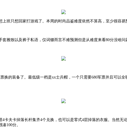
想上班只想回家打游戏了。本周的时尚品鉴难度依然不算高，至少很容易
手套雅致以及裤子私语，仅词缀而言不难预测但是从难度来看
80分没啥问
用军票换的装备了。最低级一档是xx士兵帽，一个只需要680军票并且可
塔4卡夫卡掉落长杆集齐4个兑换，也可以是零式4层掉落的衣服。当然无
凑100分。