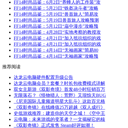
FF14时尚品鉴：6月2日“养蜂人的工作装”攻
FF14时尚品鉴：5月23日“铁盔决斗者”攻略
FF14时尚品鉴：5月19日“兽首旅人”简易攻
FF14时尚品鉴：5月19日兽首旅人攻略预测
FF14时尚品鉴：5月12日“庙中漫步”攻略预
FF14时尚品鉴：4月28日“实地考察的教授攻
FF14时尚品鉴：4月21日“加入抵抗组织的戏
FF14时尚品鉴：4月21日“加入抵抗组织的戏
FF14时尚品鉴：4月14日“无袖画家”简易80
FF14时尚品鉴：4月14日“无袖画家”攻略预
推荐阅读
达龙云电脑硬件配置升级公告
达龙云电脑会员？套餐？时长包收费模式详解
双女主新游《双影奇境》首发48小时狂销百万
无限落石？《怪物猎人：荒野》又现惊天BUG
《尼克国际儿童频道明星大乱斗》这款百元格
《双影奇镜》在线峰值25万超越《双人成行》
史低游戏推荐：建造你的天空之城！《空中王
云电脑：未来游戏的变革者？一文揭秘它的核
《双影奇镜》正式发售 Steam好评如潮！