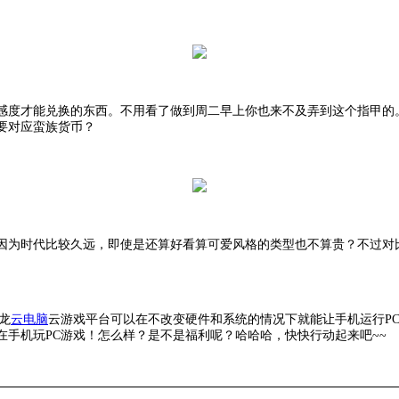
好感度才能兑换的东西。不用看了做到周二早上你也来不及弄到这个指甲的。所
要对应蛮族货币？
。因为时代比较久远，即使是还算好看算可爱风格的类型也不算贵？不过
龙
云电脑
云游戏平台可以在不改变硬件和系统的情况下就能让手机运行
P
手机玩PC游戏！怎么样？是不是福利呢？哈哈哈，快快行动起来吧~~