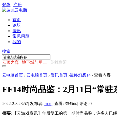
登录
|
注册
首页
论坛
资讯
常见问题
我的
搜索
云顶之弈
地下城与勇士
英雄联盟
云电脑首页
›
云电脑首页
›
资讯首页
›
最终幻想14
›
查看内容
FF14时尚品鉴：2月11日“常
2022-2-8 23:57
|
发布者:
rrrxq
|
查看:
304560
|
评论: 0
摘要
: 【云游戏资讯】年后复工的第一期时尚品鉴，许多人