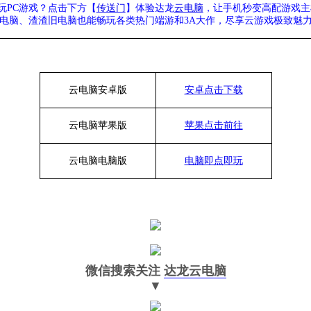
玩
PC游戏？点击下方【
传送门
】
体验
达龙
云电脑
，让手机秒变高配游戏主
列电脑、
渣渣旧电脑也能
畅玩各类热门端游和
3A大作，
尽享
云游戏极致魅
云电脑安卓版
安卓点击下载
云电脑苹果版
苹果点击前往
云电脑
电脑
版
电脑即点即玩
微信搜索关注
达龙云电脑
▼