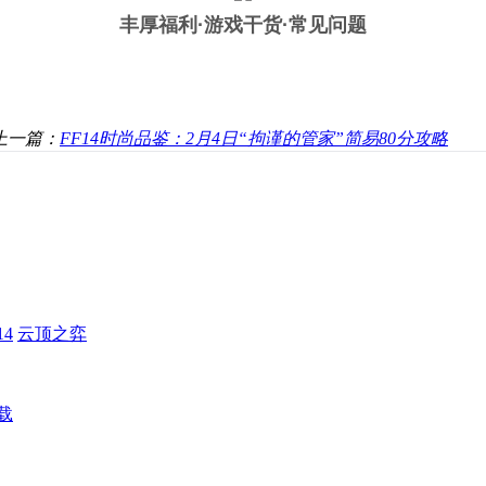
丰厚福利
·游戏干货·常见问题
上一篇：
FF14时尚品鉴：2月4日“拘谨的管家”简易80分攻略
4
云顶之弈
载