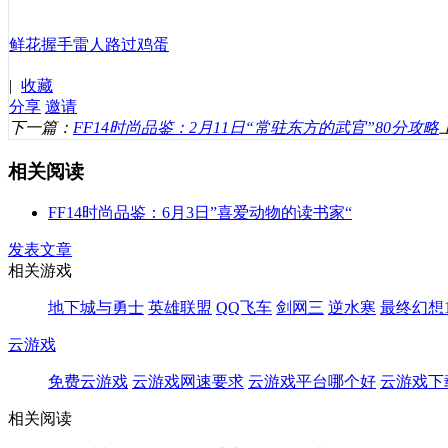
鲜花
握手
雷人
路过
鸡蛋
|
收藏
分享
邀请
下一篇：
FF14时尚品鉴：2月11日“常驻东方的武官”80分攻略
相关阅读
FF14时尚品鉴：6月3日”喜爱动物的读书家“
发表文章
相关游戏
地下城与勇士
英雄联盟
QQ飞车
剑网三
逆水寒
最终幻想1
云游戏
免费云游戏
云游戏网速要求
云游戏平台哪个好
云游戏下
相关阅读