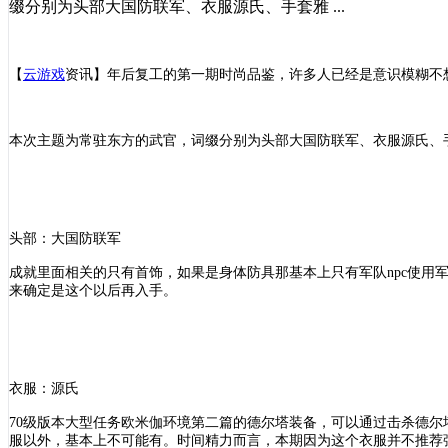
缀分别为头部大国防联军、衣服源氏、手套雅 ...
【
云游戏
资讯
】
年后复工的第一期时尚品鉴，许多人已经是意识模糊不
本次主题为常驻东方的武官，词缀分别为头部大国防联军、衣服源氏、
头部：大国防联军
成就里面相关的只有首饰，如果是身体防具那基本上只有军队
npc使
来确定是这个以后再入手。
衣服：源氏
70级版本大型任务欧米伽环境第二篇的德尔塔装备，可以通过击杀德尔
服以外，基本上不可能有。时间精力而言，本期因为这个衣服并不推荐强