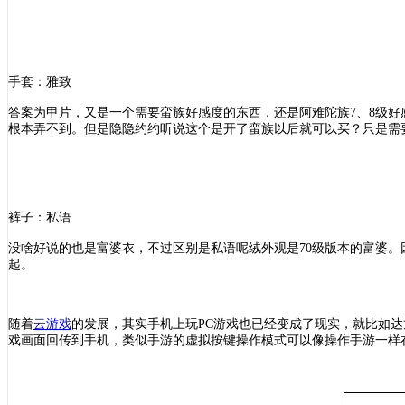
手套：雅致
答案为甲片，又是一个需要蛮族好感度的东西，还是阿难陀族
7、8级
根本弄不到。但是隐隐约约听说这个是开了蛮族以后就可以买？只是需
裤子：私语
没啥好说的也是富婆衣，不过区别是私语呢绒外观是
70级版本的富婆
起。
随着
云游戏
的发展，其实手机上玩
PC游戏也已经变成了现实，就比如达
戏画面回传到手机，类似手游的虚拟按键操作模式可以像操作手游一样在