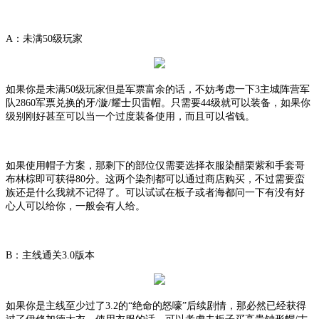
A：未满50级玩家
如果你是未满
50级玩家但是军票富余的话，不妨考虑一下3主城阵营军
队2860军票兑换的牙/漩/耀士贝雷帽。只需要44级就可以装备，如果你
级别刚好甚至可以当一个过度装备使用，而且可以省钱。
如果使用帽子方案，那剩下的部位仅需要选择衣服染醋栗紫和手套哥
布林棕即可获得
80分。这两个染剂都可以通过商店购买，不过需要蛮
族还是什么我就不记得了。可以试试在板子或者海都问一下有没有好
心人可以给你，一般会有人给。
B：主线通关3.0版本
如果你是主线至少过了
3.2的“绝命的怒嚎”后续剧情，那必然已经获得