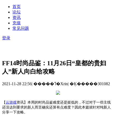
首页
论坛
资讯
充值
常见问题
登录
FF14时尚品鉴：11月26日“皇都的贵妇
人”新人向白给攻略
2021-11-28 22:56
|
�����ߣ�Xrin
|
�Ķ�����301082
【
云游戏
资讯
】
本周的时尚品鉴难度还是挺低的，不过对于一些主线
还没达到要求的新人而言确实还算有点难度？因此本篇就针对纯新人
分享一下攻略。