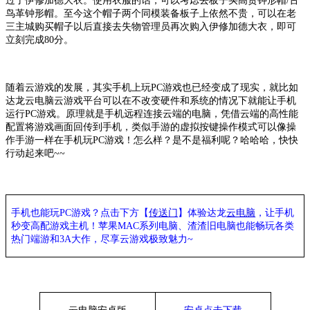
过了伊修加德大衣。使用衣服的话，可以考虑去板子买高贵钟形帽/古
鸟革钟形帽。至今这个帽子两个同模装备板子上依然不贵，可以在老
三主城购买帽子以后直接去失物管理员再次购入伊修加德大衣，即可
立刻完成80分。
随着
云游戏
的发展，其实手机上玩
PC游戏也已经变成了现实，就比如
达龙
云电脑
云游戏平台可以在不改变硬件和系统的情况下就能让手机
运行
PC游戏。原理就是手机远程连接云端的电脑，凭借云端的高性能
配置将游戏画面回传到手机，类似手游的虚拟按键操作模式可以像操
作手游一样在手机玩PC游戏！怎么样？是不是福利呢？哈哈哈，快快
行动起来吧~~
手机也能玩
PC游戏？点击下方【
传送门
】
体验
达龙
云电脑
，让手机
秒变高配游戏主机
！苹果
MAC系列电脑、
渣渣旧电脑也能
畅玩各类
热门端游和
3A大作，
尽享
云游戏极致魅力
~