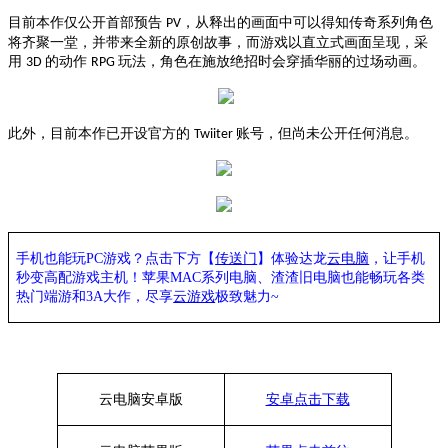
目前本作仅公开首部预告
，从释出的画面中可以得知传奇系列角色
PV
将齐聚一堂，并带来全新的原创故事，而游戏以直立式画面呈现，采
用
的动作
玩法，角色在施放绝招时会穿插华丽的过场动画。
3D
RPG
此外，目前本作已开设官方的
账号，但尚未公开任何消息。
Twiiter
手机也能玩PC游戏？点击下方【
传送门
】
体验
达龙
云电脑
，让手机
秒变高配游戏主机
！苹果
MAC系列电脑、
渣渣旧电脑也能
畅玩各类
热门端游和3A大作，
尽享
云游戏
极致魅力~
云电脑安卓版
安卓点击下载