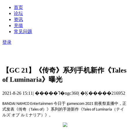
首页
论坛
资讯
充值
常见问题
登录
【GC 21】《传奇》系列手机新作《Tales
of Luminaria》曝光
2021-8-26 15:11
|
�����ߣ�ngc360
|
�Ķ�����216952
今日于
前夜祭直播中，正
BANDAI NAMCO Entertainmen
gamescom 2021
式发表
《
传奇（
）
》
系列的
手游
新作《
（テイ
Tales of
Tales of Luminaria
ルズ オブ ルミナリア）》。