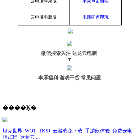
云电脑苹果版
苹果点击前往
云电脑
电脑
版
电脑即点即玩
微信搜索关注
达龙云电脑
▼
丰厚福利
·游戏干货·常见问题
����Ķ�
坦克世界_WOT_TKSJ_云游戏免下载_手游般体验_免费云电
脑试玩_达龙云 ...