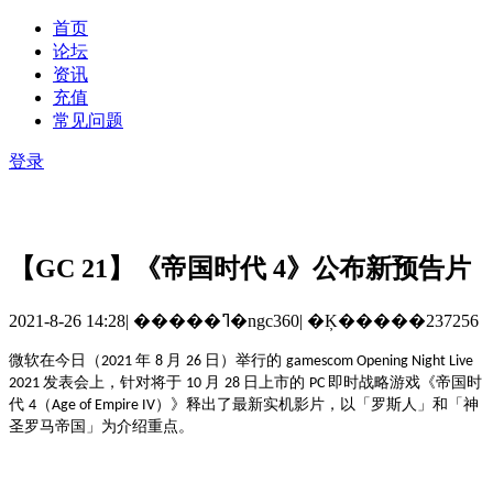
首页
论坛
资讯
充值
常见问题
登录
【GC 21】《帝国时代 4》公布新预告片
2021-8-26 14:28
|
�����ߣ�ngc360
|
�Ķ�����237256
微软在今日（
年
月
日）举行的
2021
8
26
gamescom Opening Night Live
发表会上，针对将于
月
日上市的
即时
战略游戏《
帝国时
2021
10
28
PC
代
（
）》释出了最新实机影片，以「罗斯人」和「神
4
Age of Empire IV
圣罗马帝国」为介绍重点。