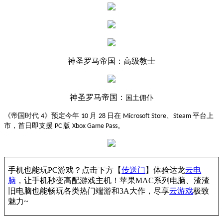
神圣罗马帝国：高级教士
神圣罗马帝国：
国土佣仆
《
帝国时代
》预定今年
月
日在
、
平台上
4
10
28
Microsoft Store
Steam
市，首日即支援
版
。
PC
Xbox Game Pass
手机也能玩PC游戏？点击下方【
传送门
】
体验
达龙
云电
脑
，让手机秒变高配游戏主机
！苹果
MAC系列电脑、
渣渣
旧电脑也能
畅玩各类热门端游和3A大作，
尽享
云游戏
极致
魅力~