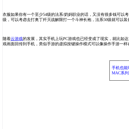
衣服如果你有一个至少
54级的法系/奶妈职业的话，又没有很多钱可以考
级，可以考虑去打奥丁歼灭战解限打一个斗神长袍，法系50级就可以装
随着
云游戏
的发展，其实手机上玩
PC游戏也已经变成了现实，就比如达
戏画面回传到手机，类似手游的虚拟按键操作模式可以像操作手游一样在
手机也能
MAC系