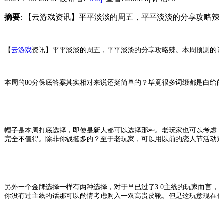
摘要
: 【云游戏资讯】平平淡淡的周五，平平淡淡的分享攻略
【
云游戏
资讯
】
平平淡淡的周五，平平淡淡的分享攻略辣。本周预测的
本周的
80分保底答案其实相对来说还挺简单的？毕竟很多词缀都是白给
帽子是本周打底选择，即使是新人都可以选择那种。老玩家也可以考虑
完全不值得。除非你钱挺多的？至于老玩家，可以用以前的恋人节活动
另外一个金牌选择一样有两种选择，对于早已过了
3.0主线的玩家而
你没有过主线的话那可以酌情考虑购入一双高贵皮靴。但是这玩意现在也