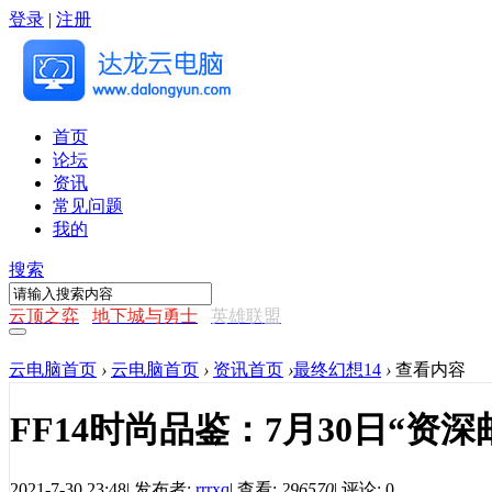
登录
|
注册
首页
论坛
资讯
常见问题
我的
搜索
云顶之弈
地下城与勇士
英雄联盟
云电脑首页
›
云电脑首页
›
资讯首页
›
最终幻想14
›
查看内容
FF14时尚品鉴：7月30日“资
2021-7-30 23:48
|
发布者:
rrrxq
|
查看:
296570
|
评论: 0