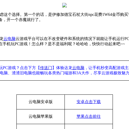
虑这个选择。第一个的话，是伊修加德宝石杖大街npc花费1W64金币购买
备，开一个赤魔就行了。
龙
云电脑
云游戏平台可以在不改变硬件和系统的情况下就能让手机运行
P
手机玩PC游戏！怎么样？是不是福利呢？哈哈哈，快快行动起来吧~~
玩PC游戏？点击下方【
传送门
】
体验
达龙
云电脑
，让手机秒变高配游戏主
列电脑、
渣渣旧电脑也能
畅玩各类热门端游和3A大作，
尽享
云游戏极致魅力
云电脑安卓版
安卓点击下载
云电脑苹果版
苹果点击前往