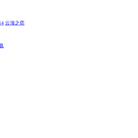
4
云顶之弈
载