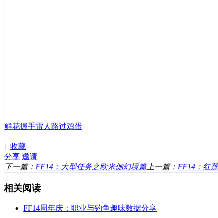
鲜花
握手
雷人
路过
鸡蛋
|
收藏
分享
邀请
下一篇：
FF14：大型任务之欧米伽幻境篇
上一篇：
FF14：
相关阅读
FF14周年庆：职业与钓鱼趣味数据分享