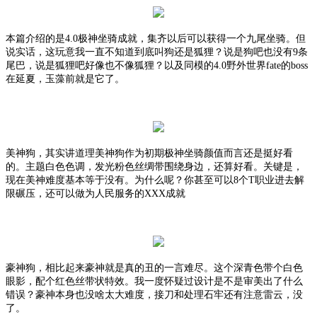
本篇介绍的是
4.0极神坐骑成就，集齐以后可以获得一个九尾坐骑。但
说实话，这玩意我一直不知道到底叫狗还是狐狸？说是狗吧也没有9条
尾巴，说是狐狸吧好像也不像狐狸？以及同模的4.0野外世界fate的boss
在延夏，玉藻前就是它了。
美神狗，其实讲道理美神狗作为初期极神坐骑颜值而言还是挺好看
的。主题白色色调，发光粉色丝绸带围绕身边，还算好看。关键是，
现在美神难度基本等于没有。为什么呢？你甚至可以
8个T职业进去解
限碾压，还可以做为人民服务的XXX成就
豪神狗，相比起来豪神就是真的丑的一言难尽。这个深青色带个白色
眼影，配个红色丝带状特效。我一度怀疑过设计是不是审美出了什么
错误？豪神本身也没啥太大难度，接刀和处理石牢还有注意雷云，没
了。