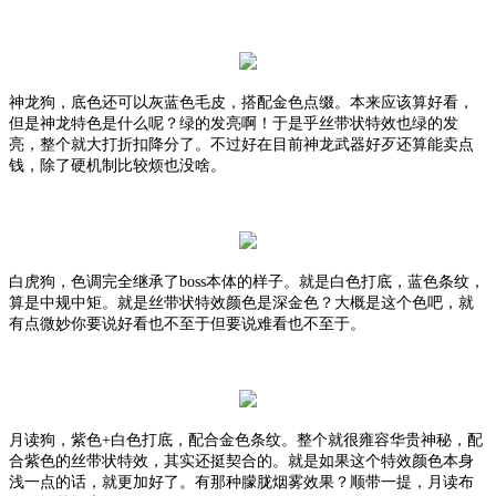
神龙狗，底色还可以灰蓝色毛皮，搭配金色点缀。本来应该算好看，
但是神龙特色是什么呢？绿的发亮啊！于是乎丝带状特效也绿的发
亮，整个就大打折扣降分了。不过好在目前神龙武器好歹还算能卖点
钱，除了硬机制比较烦也没啥。
白虎狗，色调完全继承了
boss本体的样子。就是白色打底，蓝色条纹，
算是中规中矩。就是丝带状特效颜色是深金色？大概是这个色吧，就
有点微妙你要说好看也不至于但要说难看也不至于。
月读狗，紫色
+白色打底，配合金色条纹。整个就很雍容华贵神秘，配
合紫色的丝带状特效，其实还挺契合的。就是如果这个特效颜色本身
浅一点的话，就更加好了。有那种朦胧烟雾效果？顺带一提，月读布