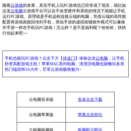
随着
云游戏
的发展，其实手机上玩
PC游戏也已经变成了现实，就比如
达龙
云电脑
云游戏平台可以在不改变硬件和系统的情况下就能让手机
运行
PC游戏。原理就是手机远程连接云端的电脑，凭借云端的高性能
配置将游戏画面回传到手机，类似手游的虚拟按键操作模式可以像操
作手游一样在手机玩PC游戏！怎么样？是不是福利呢？哈哈哈，快快
行动起来吧~~
手机也能玩PC游戏？点击下方【
传送门
】
体验
达龙
云电脑
，让手机
秒变高配游戏主机
！苹果
MAC系列电脑、
渣渣旧电脑也能
畅玩各类
热门端游和3A大作，
尽享
云游戏极致魅力~
云电脑安卓版
安卓点击下载
云电脑苹果版
苹果点击前往
云电脑
电脑
版
电脑即点即玩