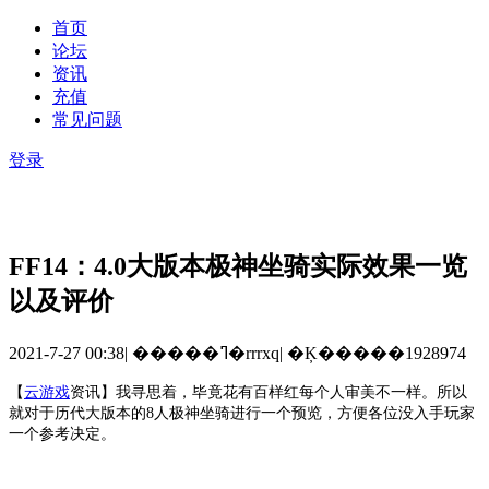
首页
论坛
资讯
充值
常见问题
登录
FF14：4.0大版本极神坐骑实际效果一览
以及评价
2021-7-27 00:38
|
�����ߣ�rrrxq
|
�Ķ�����1928974
【
云游戏
资讯
】
我寻思着，毕竟花有百样红每个人审美不一样。所以
就对于历代大版本的
8人极神坐骑进行一个预览，方便各位没入手玩家
一个参考决定。