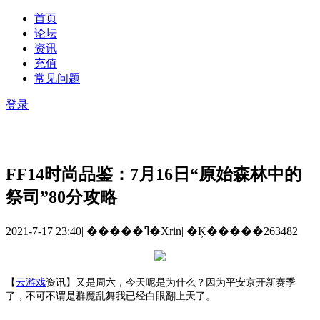
首页
论坛
资讯
充值
常见问题
登录
FF14时尚品鉴：7月16日“原始森林中的
祭司”80分攻略
2021-7-17 23:40
|
�����ߣ�Xrin
|
�Ķ�����263482
【
云游戏
资讯】又是周六，今天呢是为什么？因为平安京开新赛季
了，不可不谓是群魔乱舞我已经白眼翻上天了。