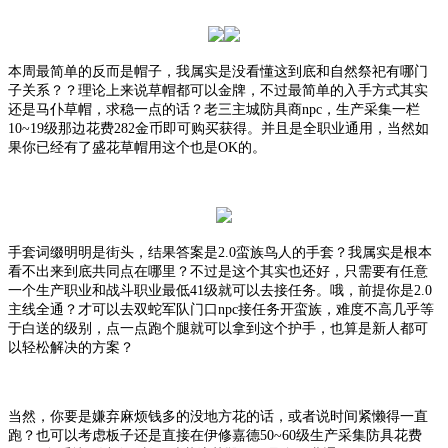
本周最简单的反而是帽子，我属实是没看懂这到底和自然祭祀有哪门
子关系？？理论上来说草帽都可以金牌，不过最简单的入手方式其实
还是马仆草帽，求稳一点的话？老三主城防具商
npc，生产采集一栏
10~19级那边花费282金币即可购买获得。并且是全职业通用，当然如
果你已经有了盛花草帽用这个也是OK的。
手套词缀明明是街头，结果答案是
2.0蛮族鸟人的手套？我属实是根本
看不出来到底共同点在哪里？不过是这个其实也还好，只需要有任意
一个生产职业和战斗职业最低41级就可以去接任务。哦，前提你是2.0
主线全通？才可以去双蛇军队门口npc接任务开蛮族，难度不高几乎等
于白送的级别，点一点跑个腿就可以拿到这个护手，也算是新人都可
以轻松解决的方案？
当然，你要是嫌弃麻烦钱多的没地方花的话，或者说时间紧懒得一直
跑？也可以考虑板子还是直接在
伊修嘉德
50~60级生产采集防具花费