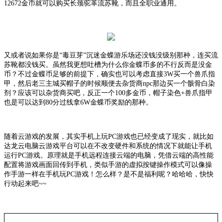
12672金币就可以购买长颈驼革流苏靴，而且全职业通用。
又或者说如果你是
“毒豆芽”沉迷金蝶游乐场还没钱没级别那种，连买流
苏靴都没钱买。虽然我更想吐槽为什么你金蝶币多的不行反而是没金
币？不过金蝶币足够的前提下，确实也可以考虑直接3W买一个兽爪指
甲，然后老三主城买帽子的时候顺便去杂货商npc那边买一个骸骨白染
剂？应该可以杂货商买吧，反正一个100多金币，帽子染色+兽爪指甲
也是可以达到80分过线拿6W金蝶币奖励的那种。
随着
云游戏
的发展，其实手机上玩
PC游戏也已经变成了现实，就比如
达龙
云电脑
云游戏平台可以在不改变硬件和系统的情况下就能让手机
运行
PC游戏。原理就是手机远程连接云端的电脑，凭借云端的高性能
配置将游戏画面回传到手机，类似手游的虚拟按键操作模式可以像操
作手游一样在手机玩PC游戏！怎么样？是不是福利呢？哈哈哈，快快
行动起来吧~~