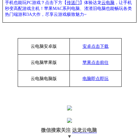
手机也能玩PC游戏？点击下方【
传送门
】
体验
达龙
云电脑
，让手机
秒变高配游戏主机
！苹果
MAC系列电脑、
渣渣旧电脑也能
畅玩各类
热门端游和3A大作，
尽享
云游戏极致魅力~
云电脑安卓版
安卓点击下载
云电脑苹果版
苹果点击前往
云电脑
电脑
版
电脑即点即玩
微信搜索关注
达龙云电脑
▼