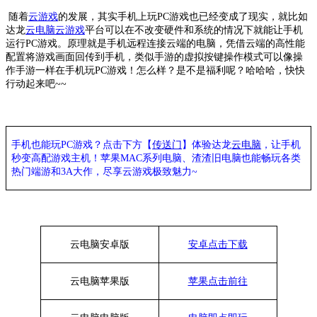
随着
云游戏
的发展，其实手机上玩
PC游戏也已经变成了现实，就比如
达龙
云电脑
云游戏
平台可以在不改变硬件和系统的情况下就能让手机
运行
PC游戏。原理就是手机远程连接云端的电脑，凭借云端的高性能
配置将游戏画面回传到手机，类似手游的虚拟按键操作模式可以像操
作手游一样在手机玩PC游戏！怎么样？是不是福利呢？哈哈哈，快快
行动起来吧~~
手机也能玩PC游戏？点击下方【
传送门
】
体验
达龙
云电脑
，让手机
秒变高配游戏主机
！苹果
MAC系列电脑、
渣渣旧电脑也能
畅玩各类
热门端游和3A大作，
尽享
云游戏极致魅力~
云电脑安卓版
安卓点击下载
云电脑苹果版
苹果点击前往