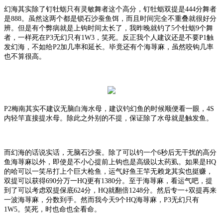
幻海其实除了钉牡蛎只有灵敏舞者这个高分，钉牡蛎双提是
444分舞者
是888。虽然这两个都是锁石沙蚕鱼饵，而且时间完全不重叠就很好分
辨。但是有个弊病就是上钩时间太长了，我昨晚就钓了5个牡蛎9个舞
者，一样死在P3无幻只有1W3，笑死。反正我个人建议还是不要P1触
发幻海，不如给P2加几率和延长。毕竟还有个海荨麻，虽然咬钩几率
也不算很高。
P2梅南其实不建议无脑白海水母，建议钓幻鱼的时候顺便看一眼，4S
内轻竿直接提水母。除此之外别的不提，保证除了水母就是触发鱼。
而幻海的话说实话，无脑石沙蚕。除了可以钓一个
6秒后无干扰的高分
鱼海荨麻以外，即使是不小心提前上钩也是高级以太药虱。如果是HQ
的哈可以一笑吊打上个巨大枪鱼，运气好鱼王竿无赖龙其实也挺赚，
双提可以获得690分万一HQ更有1380分。至于海荨麻，看运气吧，提
到了可以考虑双提保底624分，HQ就翻倍1248分。然后专一+双提再来
一波海荨麻，分数到手。然而我今天9个HQ海荨麻，P3无幻只有
1W5。笑死，时也命也全看命。