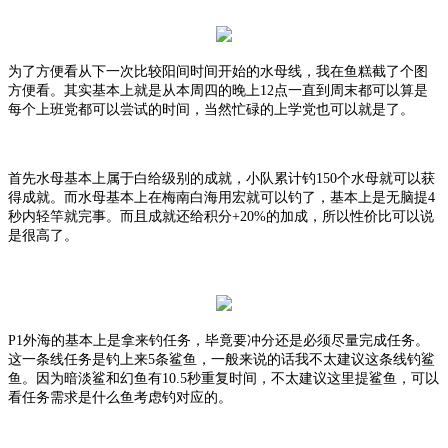
为了方便看从下一次比较阳间时间开始的水母线，我在鱼糕截了个图
方便看。其实基本上就是从本周四的晚上
12点一直到周末都可以算是
每个上班党都可以尝试的时间，当然忙碌的上学党也可以就是了。
首先水母基本上属于白给级别的成就，小队累计钓
150个水母就可以获
得成就。而水母基本上在梅南白海用宏就可以钓了，基本上是无脑提4
秒内轻竿就完事。而且成就还给积分+20%的加成，所以性价比可以说
是很高了。
P1外海的基本上是拿来钓任务，毕竟要冲分还是必须尽量完成任务。
这一条线任务是钓上来5条鲨鱼，一般来说的话我不太建议这条线钓鲨
鱼。因为暗淡鲨和幻鱼有10.5秒重复时间，不太建议这里提鲨鱼，可以
看任务需求是什么鱼考虑钓对应的。