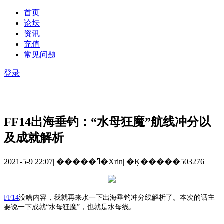
首页
论坛
资讯
充值
常见问题
登录
FF14出海垂钓：“水母狂魔”航线冲分以
及成就解析
2021-5-9 22:07
|
�����ߣ�Xrin
|
�Ķ�����503276
FF14
没啥内容，我就再来水一下出海垂钓冲分线解析了。本次的话主
要说一下成就“水母狂魔”，也就是水母线。