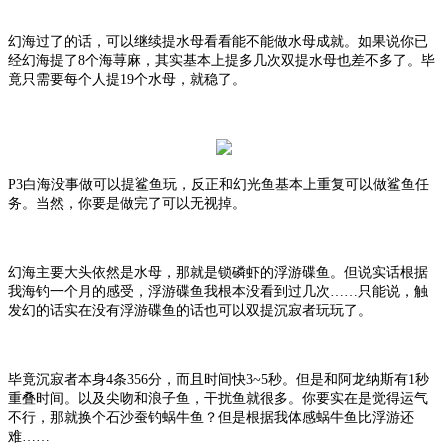
幻海过了的话，可以继续提水母看看能不能做水母成就。如果说你已
经幻海提了
8个海荨麻，其实基本上提多几次双提水母也差不多了。毕
竟只需要每个人提19个水母，就稳了。
P3白海没事做可以提鲨鱼玩，反正和幻光鱼基本上重复可以做鲨鱼任
务。当然，你要是做完了可以无视掉。
幻海主要大头依然是水母，那就是锁磷虾的浮游碟鱼。但说实话根据
我海钓一个月的感受，浮游碟鱼我根本没看到过几次
……只能说，触
发幻的话实在没有浮游碟鱼的话也可以双提沉寂者玩玩了。
毕竟沉寂者本身
4条356分，而且时间快3~5秒。但是和阿龙纳斯有1秒
重叠时间。以及尖吻和浪子鱼，干扰鱼就很多。你要实在是觉得运气
不行，那就换个石沙蚕钓蜗牛鱼？但是根据我体感蜗牛鱼比浮游还
难……