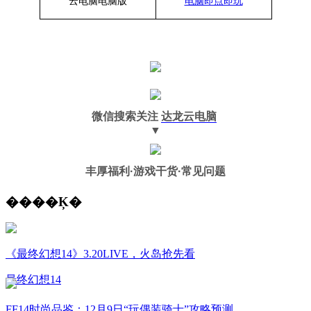
云电脑
电脑
版
电脑即点即玩
微信搜索关注
达龙云电脑
▼
丰厚福利
·游戏干货·常见问题
����Ķ�
《最终幻想14》3.20LIVE，火岛抢先看
最终幻想14
FF14时尚品鉴：12月9日“玩偶装骑士”攻略预测