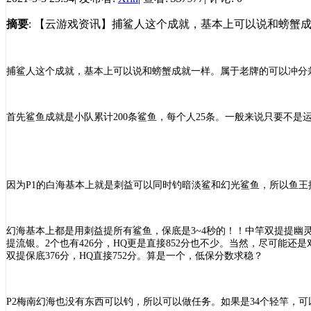
摘要
: 【云游戏资讯】捕鲨人这个成就，基本上可以说和螃蟹成就
捕鲨人这个成就，基本上可以说和螃蟹成就一样。属于老牌的可以冲分
首先鲨鱼成就是小队累计
200条鲨鱼，每个人25条。一般来说只要不
因为
P1的白海基本上就是刺益可以同时钓暗淡鲨和幻光鲨鱼，所以鱼王
幻海基本上都是用刺益提所有鲨鱼，保底是
3~4秒的！！中竿双提提幽
提流银。2个也有426分，HQ更是直接852分也不少。当然，尽可能还
双提保底376分，HQ直接752分。算是一个，低保分数求稳？
P2梅南幻海也没有东西可以钓，所以可以做任务。如果是34个轻竿，