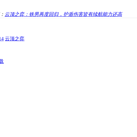
：
云顶之弈：铁男再度回归，护盾伤害皆有续航能力还高
4
云顶之弈
载