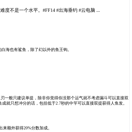
个水平。#FF14 #出海垂钓 #云电脑 ...
1的白海也有鲨鱼，除了幻以外的鱼王钩。
是流银刃一般只建议单提，除非你觉得你没那个运气就不考虑漏斗可以直接双
求鲨鱼成就只想冲分的话，包括低于2.7秒的中竿可以直接双提获得人鱼发。
出来额外获得20%分数加成。