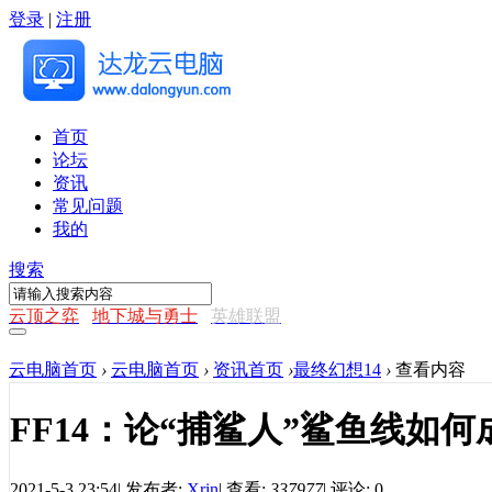
登录
|
注册
首页
论坛
资讯
常见问题
我的
搜索
云顶之弈
地下城与勇士
英雄联盟
云电脑首页
›
云电脑首页
›
资讯首页
›
最终幻想14
›
查看内容
FF14：论“捕鲨人”鲨鱼线如
2021-5-3 23:54
|
发布者:
Xrin
|
查看:
337977
|
评论: 0