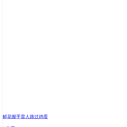
鲜花
握手
雷人
路过
鸡蛋