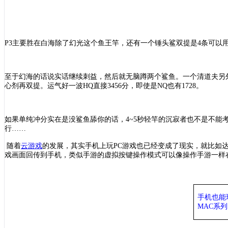
P3主要胜在白海除了幻光这个鱼王竿，还有一个锤头鲨双提是4条可以
至于幻海的话说实话继续刺益，然后就无脑蹲两个鲨鱼。一个清道夫另
心剂再双提。运气好一波HQ直接3456分，即使是NQ也有1728。
如果单纯冲分实在是没鲨鱼舔你的话，
4~5秒轻竿的沉寂者也不是不能
行……
随着
云游戏
的发展，其实手机上玩
PC游戏也已经变成了现实，就比如
戏画面回传到手机，类似手游的虚拟按键操作模式可以像操作手游一样在
手机也能
MAC系