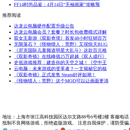
FF14时尚品鉴：4月14日“无袖画家”攻略预
推荐阅读
达龙云电脑硬件配置升级公告
达龙云电脑会员？套餐？时长包收费模式详解
双女主新游《双影奇境》首发48小时狂销百万
无限落石？《怪物猎人：荒野》又现惊天BUG
《尼克国际儿童频道明星大乱斗》这款百元格
《双影奇镜》在线峰值25万超越《双人成行》
史低游戏推荐：建造你的天空之城！《空中王
云电脑：未来游戏的变革者？一文揭秘它的核
《双影奇镜》正式发售 Steam好评如潮！
《怪物猎人：荒野》这个MOD可以让画面更清
地址：上海市张江高科技园区达尔文路88号6号楼2楼 客服电话：021-51
抵制不良网络游戏，拒绝盗版游戏。 注意自我保护，谨防受骗