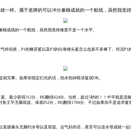
一样。属于老牌的可以冲分兼顾成就的一个航线，虽然我觉得难度不是一
兼顾成就的一个航线，虽然我觉得难度不是一个水平。
是运气特别差，P1的幽灵鲨以及P3的白海锤头鲨怎么也差不多够了。何况P
提就完事。如果你指定幻光的话，拍水拍掉暗淡鲨就OK。
灵鲨。最少获得312分，HQ翻倍624分。当然，超过5秒的！！中竿就
是对鱼王竿无脑双提。保底852分，HQ翻倍1704分。不过如果你不是追
可以直接爆头无脑钓水母以及双提。运气好的话，甚至可以连水母成就一起