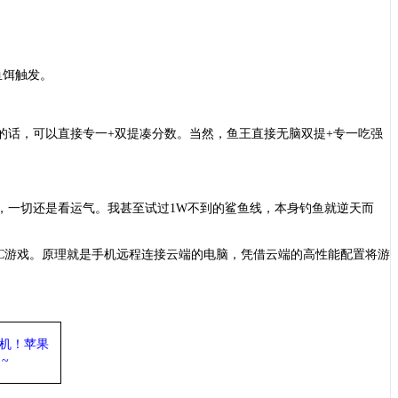
鱼饵触发。
的话，可以直接专一
+双提凑分数。当然，鱼王直接无脑双提+专一吃强
白了，一切还是看运气。我甚至试过1W不到的鲨鱼线，本身钓鱼就逆天而
PC游戏。原理就是手机远程连接云端的电脑，凭借云端的高性能配置将游
机
！苹果
~