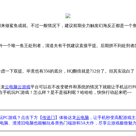
用来做鲨鱼成就。不过一般情况下，建议前期全力触发幻海反正都是一个
外一个唯一鱼王处刑者，清道夫有干扰建议直接平提。后期拼不到处刑者
考虑一下双提。毕竟也有356的底分，HQ翻倍就是712分了。但其实说
达龙
云电脑
云游戏
平台可以在不改变硬件和系统的情况下就能让手机运行
手机玩PC游戏！怎么样？是不是福利呢？哈哈哈，快快行动起来吧~~
玩PC游戏？点击下方【
传送门
】
体验
达龙
云电脑
，让手机秒变高配游戏主
列电脑、
渣渣旧电脑也能
畅玩各类热门端游和3A大作，
尽享
云游戏极致魅力