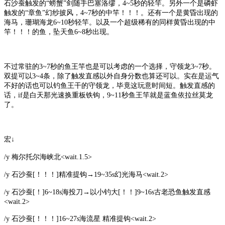
石沙蚕触发的“螃蟹”剑随手巴塞洛缪，4~5秒的轻竿。另外一个是磷虾
触发的“章鱼”幻纱披风，4~7秒的中竿！！！。还有一个是黄昏出现的
海马，珊瑚海龙6~10秒轻竿。以及一个超级稀有的同样黄昏出现的中
竿！！！的鱼，坠天鱼6~8秒出现。
不过常驻的
3~7秒的鱼王竿也是可以考虑的一个选择，守领龙3~7秒。
双提可以3~4条，除了触发直感以外自身分数也算还可以。实在是运气
不好的话也可以钓鱼王干的守领龙，毕竟这玩意时间短。触发直感的
话，if是白天那光速换重板铁钩，9~11秒鱼王竿就是蓝鱼依拉丝莫龙
了。
宏
↓
/y 梅尔托尔海峡北<wait.1.5>
/y 石沙蚕[！！！]精准提钩→19~35s幻光海马<wait.2>
/y 石沙蚕[！]6~18s海投刀→以小钓大[！！]9~16s古老恐鱼触发直感
<wait.2>
/y 石沙蚕[！！！]16~27s海流星 精准提钩<wait.2>