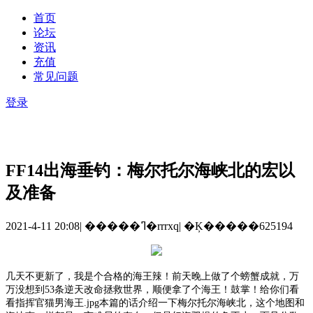
首页
论坛
资讯
充值
常见问题
登录
FF14出海垂钓：梅尔托尔海峡北的宏以
及准备
2021-4-11 20:08
|
�����ߣ�rrrxq
|
�Ķ�����625194
几天不更新了，我是个合格的海王辣！前天晚上做了个螃蟹成就，万
万没想到
53条逆天改命拯救世界，顺便拿了个海王！鼓掌！给你们看
看指挥官猫男海王.jpg
本篇的话介绍一下梅尔托尔海峡北，这个地图和