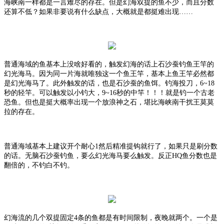
海峡南一样都是一言难尽的存在。但是幻海双提的鱼不少，而且分数
还算不低？如果非要说有什么缺点，大概就是都挺难出现
……
普通海域的鱼基本上没啥好看的，触发幻海的话上石沙蚕钓鱼王竿的
幻光海马。因为同一片海就唯独这一个鱼王竿，基本上鱼王竿必然都
是幻光海马了。此外触发的话，也是石沙蚕的鱼饵。钓海投刀，
6~18
秒的轻竿。可以触发以小钓大，9~16秒的中竿！！！就是钓一个古老
恐鱼。但也是挺大概率出现一个放浪神之石，堪比海峡南干扰王莫莫
拉的存在。
普通海域基本上建议开个耐心
1然后精准提钩就行了，如果只是刷分数
的话。无脑石沙蚕钓鱼，要么幻光海马要么触发。反正HQ鱼分数也是
翻倍的，不钓白不钓。
幻海流的几个双提固定
4条的鱼都是有时间限制，夜晚就两个。一个是