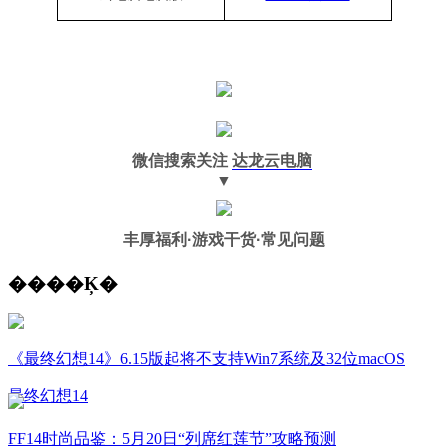
微信搜索关注
达龙云电脑
▼
丰厚福利
·游戏干货·常见问题
����Ķ�
《最终幻想14》6.15版起将不支持Win7系统及32位macOS
最终幻想14
FF14时尚品鉴：5月20日“列席红莲节”攻略预测