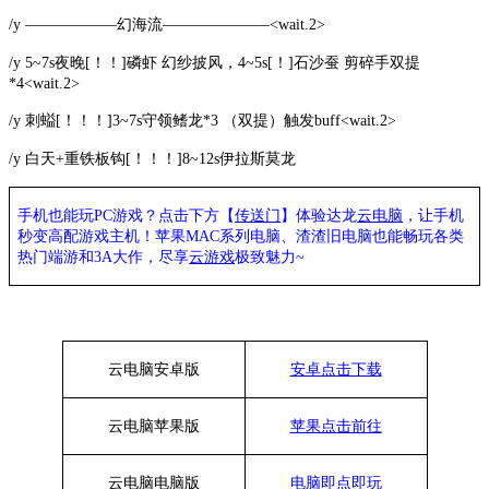
/y ——————幻海流———————<wait.2>
/y 5~7s夜晚[！！]磷虾 幻纱披风，4~5s[！]石沙蚕 剪碎手双提
*4<wait.2>
/y 刺螠[！！！]3~7s守领鳍龙*3 （双提）触发buff<wait.2>
/y 白天+重铁板钩[！！！]8~12s伊拉斯莫龙
手机也能玩PC游戏？点击下方【
传送门
】
体验
达龙
云电脑
，让手机
秒变高配游戏主机
！苹果
MAC系列电脑、
渣渣旧电脑也能
畅玩各类
热门端游和3A大作，
尽享
云游戏
极致魅力~
云电脑安卓版
安卓点击下载
云电脑苹果版
苹果点击前往
云电脑
电脑
版
电脑即点即玩