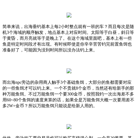
简单来说，出海垂钓基本上每
2小时整点就有一班的车？而且每次是随
机3个海域的顺序触发，地点基本上对应时间。太阳等于白昼，斜日等
于黄昏，而月亮就等于是晚上了。在这个海域里面吧，基本上有一些
鱼是特定时间段才有出现。有时候即使是你辛辛苦苦钓完前置鱼饵也
准备好了，可能因为没到时间所以没办法钓上来。
而出海
npc旁边的杂用商人触手3个基础鱼饵，大部分的鱼都需要对应
的一些鱼饵才可以钓上来。一个不贵就8个金币，当然还有给新手的那
种万能鱼饵。不过万能鱼饵一个要300金币，按照我钓一次出海差不多
用60~80个鱼饵的速度来算的话，如果全是万能鱼饵大概一次要用差不
多2W+金币？所以万能鱼饵只能说是给新人用的。