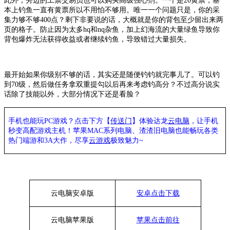
此外，旁边的工票交易员也可以购买高级强心剂。一个是
20黄票，基
本上钓鱼一直有黄票所以不用怕不够用。唯一一个问题只是，你的采
集力够不够400点？剩下非要说的话，大概就是你的背包至少留出来两
页的格子。防止因为太多hq和nq杂鱼，加上幻海流的大量绿鱼导致你
背包爆炸无法获得收益或者继续钓鱼，导致错过大量损失。
最开始如果你级别不够的话，其实还是随便钓钓就完事儿了。可以钓
到
70级，然后做任务拿双重提勾以后再来考虑钓高分？不过高分说实
话除了技能以外，大部分情况下还是看脸？
手机也能玩PC游戏？点击下方【
传送门
】
体验
达龙
云电脑
，让手机
秒变高配游戏主机
！苹果
MAC系列电脑、
渣渣旧电脑也能
畅玩各类
热门端游和3A大作，
尽享
云游戏
极致魅力~
云电脑安卓版
安卓点击下载
云电脑苹果版
苹果点击前往