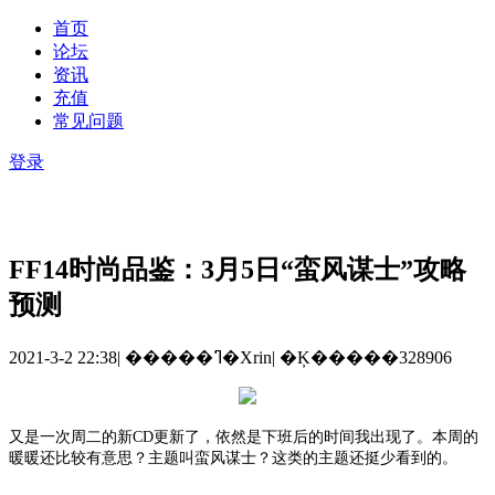
首页
论坛
资讯
充值
常见问题
登录
FF14时尚品鉴：3月5日“蛮风谋士”攻略
预测
2021-3-2 22:38
|
�����ߣ�Xrin
|
�Ķ�����328906
又是一次周二的新
CD更新了，依然是下班后的时间我出现了。本周的
暖暖还比较有意思？主题叫蛮风谋士？这类的主题还挺少看到的。