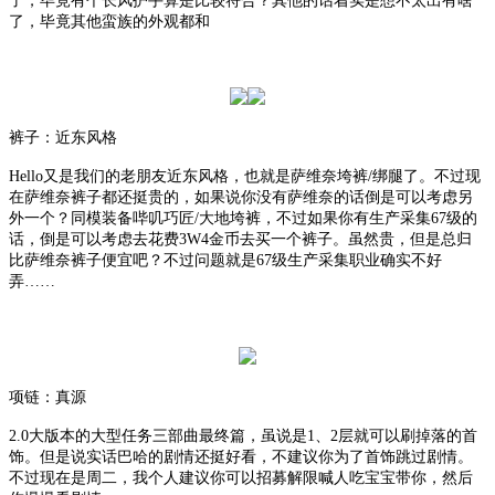
了，毕竟有个长风护手算是比较符合？其他的话着实是想不太出有啥
了，毕竟其他蛮族的外观都和
裤子：近东风格
Hello又是我们的老朋友近东风格，也就是萨维奈垮裤/绑腿了。不过现
在萨维奈裤子都还挺贵的，如果说你没有萨维奈的话倒是可以考虑另
外一个？同模装备哔叽巧匠/大地垮裤，不过如果你有生产采集67级的
话，倒是可以考虑去花费3W4金币去买一个裤子。虽然贵，但是总归
比萨维奈裤子便宜吧？不过问题就是67级生产采集职业确实不好
弄……
项链：真源
2.0大版本的大型任务三部曲最终篇，虽说是1、2层就可以刷掉落的首
饰。但是说实话巴哈的剧情还挺好看，不建议你为了首饰跳过剧情。
不过现在是周二，我个人建议你可以招募解限喊人吃宝宝带你，然后