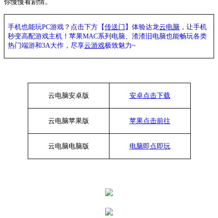
你慢慢看剧情。
手机也能玩PC游戏？点击下方【
传送门
】
体验
达龙
云电脑
，让手机
秒变高配游戏主机
！苹果
MAC系列电脑、
渣渣旧电脑也能
畅玩各类
热门端游和3A大作，
尽享
云游戏
极致魅力~
云电脑安卓版
安卓点击下载
云电脑苹果版
苹果点击前往
云电脑
电脑
版
电脑即点即玩