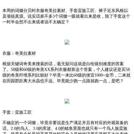
本周的词缀分贝时衣服奇美拉素材、手套蛮族工匠、裤子近东风格以
及项链真源。说实话差不多
3个词缀一眼就看出来是啥，除了手套这个
一时半会想不出来或者说不太确定？
衣服：奇美拉素材
根据关键词奇美来搜索的话，毫无疑问这就是白给级别难度的答案
了。
58级和60级的奇美XX系列衣服都算这个答案，个人建议还是买58
级的奇美纤维系列比较好？毕竟一来比60级的便宜1000+金币，二来就
在田园郡距离大水晶也不远。毕竟能少跑一点路就跑一点，是吧？
手套：蛮族工匠
不确定的一个词缀，毕竟非要说是生产满足并且有对应的外观装备的
话。
2.0的鸟人、3.0的库波、4.0的鲶鱼里面也就只有一个鸟人族蛮族