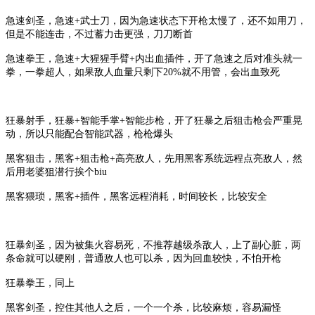
急速剑圣，急速
+武士刀，因为急速状态下开枪太慢了，还不如用刀，
但是不能连击，不过蓄力击更强，刀刀断首
急速拳王，急速
+大猩猩手臂+内出血插件，开了急速之后对准头就一
拳，一拳超人，如果敌人血量只剩下20%就不用管，会出血致死
狂暴射手，狂暴
+智能手掌+智能步枪，开了狂暴之后狙击枪会严重晃
动，所以只能配合智能武器，枪枪爆头
黑客狙击，黑客
+狙击枪+高亮敌人，先用黑客系统远程点亮敌人，然
后用老婆狙潜行挨个biu
黑客猥琐，黑客
+插件，黑客远程消耗，时间较长，比较安全
狂暴剑圣，因为被集火容易死，不推荐越级杀敌人，上了副心脏，两
条命就可以硬刚，普通敌人也可以杀，因为回血较快，不怕开枪
狂暴拳王，同上
黑客剑圣，控住其他人之后，一个一个杀，比较麻烦，容易漏怪