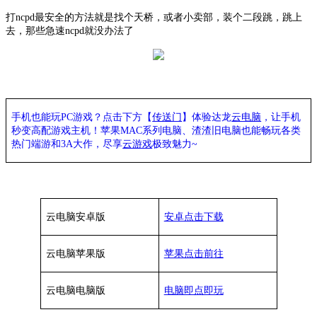
打
ncpd最安全的方法就是找个天桥，或者小卖部，装个二段跳，跳上
去，那些急速ncpd就没办法了
手机也能玩PC游戏？点击下方【
传送门
】
体验
达龙
云电脑
，让手机
秒变高配游戏主机
！苹果
MAC系列电脑、
渣渣旧电脑也能
畅玩各类
热门端游和3A大作，
尽享
云游戏
极致魅力~
云电脑安卓版
安卓点击下载
云电脑苹果版
苹果点击前往
云电脑
电脑
版
电脑即点即玩