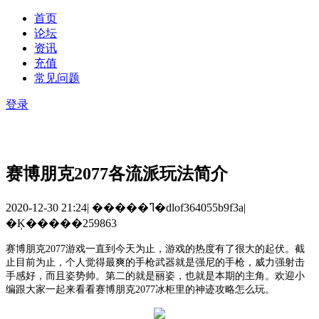
首页
论坛
资讯
充值
常见问题
登录
赛博朋克2077各流派玩法简介
2020-12-30 21:24
|
�����ߣ�dlof364055b9f3a
|
�Ķ�����259863
赛博朋克
2077游戏一直到今天为止，游戏的热度有了很大的起伏。
截
止目前为止，个人觉得最爽的手枪武器就是强尼的手枪，威力强射击
手感好，而且姿势帅。第二的就是丽姿，也就是本期的主角。
欢迎小
编跟大家一起来看看
赛博朋克
2077冰柜里的神迹攻略
怎么玩。